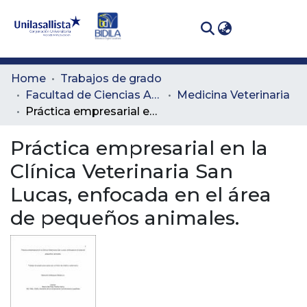
(curren
Log In
Communities
Home
Trabajos de grado
& Collections
Facultad de Ciencias Administrativas y Agropecuarias
Medicina Veterinaria
Práctica empresarial en la Clínica Veterinaria San Lucas, enfocada en el área de pequeños animales.
All of DSpace
Práctica empresarial en la
Statistics
Clínica Veterinaria San
Lucas, enfocada en el área
de pequeños animales.