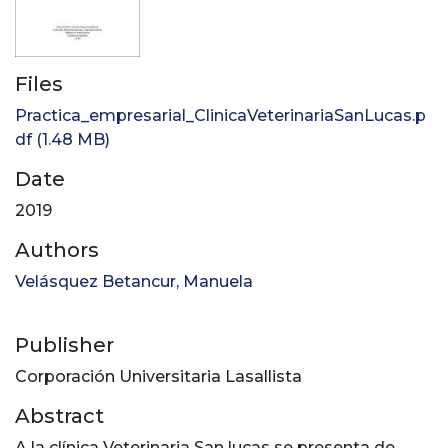
Files
Practica_empresarial_ClinicaVeterinariaSanLucas.p
df
(1.48 MB)
Date
2019
Authors
Velásquez Betancur, Manuela
Publisher
Corporación Universitaria Lasallista
Abstract
A la clínica Veterinaria San lucas se presenta de