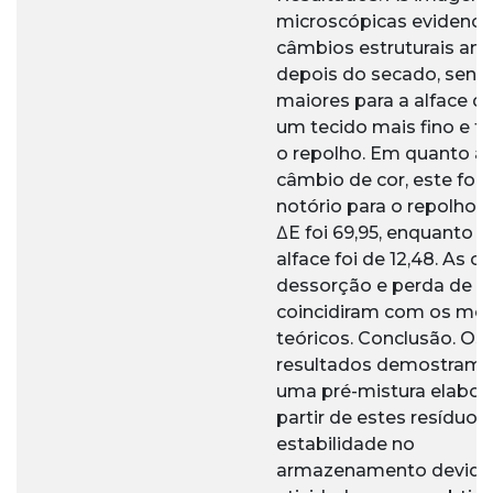
microscópicas evidenci
câmbios estruturais ant
depois do secado, send
maiores para a alface q
um tecido mais fino e fr
o repolho. Em quanto a
câmbio de cor, este foi 
notório para o repolho
ΔE foi 69,95, enquanto q
alface foi de 12,48. As c
dessorção e perda de 
coincidiram com os mo
teóricos. Conclusão. Os
resultados demostram 
uma pré-mistura elabor
partir de estes resíduos 
estabilidade no
armazenamento devido