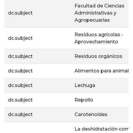
Facultad de Ciencias
dc.subject
Administrativas y
Agropecuarias
Residuos agrícolas -
dc.subject
Aprovechamiento
dc.subject
Residuos orgánicos
dc.subject
Alimentos para animale
dc.subject
Lechuga
dc.subject
Repollo
dc.subject
Carotenoides
La deshidratación como