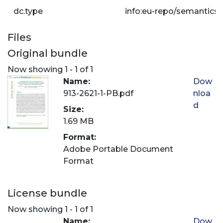
dc.type
info:eu-repo/semantics/a
Files
Original bundle
Now showing
1 - 1 of 1
Name:
Dow
913-2621-1-PB.pdf
nloa
d
Size:
1.69 MB
Format:
Adobe Portable Document
Format
License bundle
Now showing
1 - 1 of 1
Name:
Dow