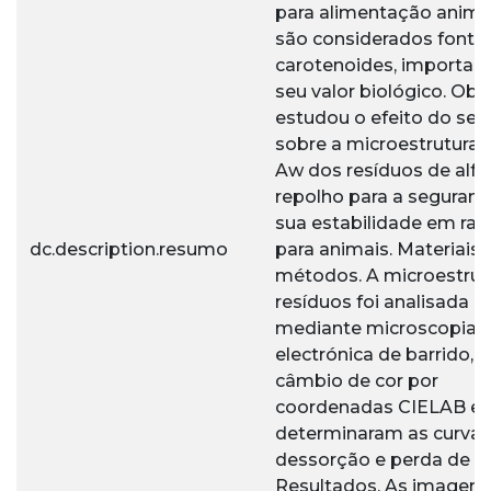
para alimentação animal
são considerados fonte
carotenoides, importan
seu valor biológico. Obje
estudou o efeito do se
sobre a microestrutura, 
Aw dos resíduos de alfa
repolho para a seguranç
sua estabilidade em ra
dc.description.resumo
para animais. Materiais 
métodos. A microestrut
resíduos foi analisada
mediante microscopia
electrónica de barrido, o
câmbio de cor por
coordenadas CIELAB e 
determinaram as curvas
dessorção e perda de u
Resultados. As imagens