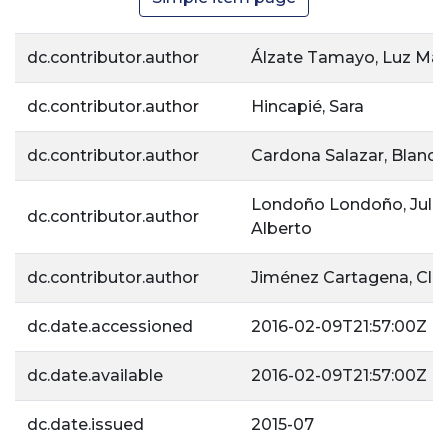
dc.contributor.author
Álzate Tamayo, Luz Mar
dc.contributor.author
Hincapié, Sara
dc.contributor.author
Cardona Salazar, Blanca
Londoño Londoño, Juliá
dc.contributor.author
Alberto
dc.contributor.author
Jiménez Cartagena, Cla
dc.date.accessioned
2016-02-09T21:57:00Z
dc.date.available
2016-02-09T21:57:00Z
dc.date.issued
2015-07