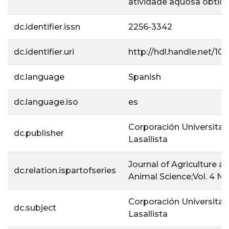
atividade aquosa obtida
dc.identifier.issn
2256-3342
dc.identifier.uri
http://hdl.handle.net/10
dc.language
Spanish
dc.language.iso
es
Corporación Universitar
dc.publisher
Lasallista
Journal of Agriculture a
dc.relation.ispartofseries
Animal Science;Vol. 4 N. 
Corporación Universitar
dc.subject
Lasallista