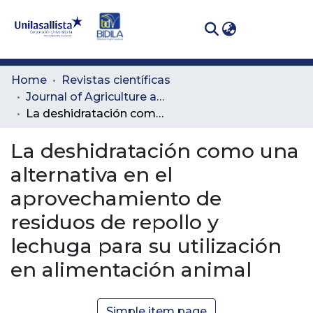
(curren
Log In
Communities
Home
Revistas científicas
& Collections
Journal of Agriculture and Animal Sciences
La deshidratación como una alternativa en el aprovechamiento de residuos de repollo y lechuga para su utilización en alimentación animal
All of DSpace
La deshidratación como una
Statistics
alternativa en el
aprovechamiento de
residuos de repollo y
lechuga para su utilización
en alimentación animal
Simple item page