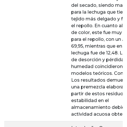
del secado, siendo may
para la lechuga que tien
tejido más delgado y frá
el repollo. En cuanto al
de color, este fue muy n
para el repollo, con un Δ
69,95, mientras que en l
lechuga fue de 12,48. La
de desorción y pérdida 
humedad coincidieron c
modelos teóricos. Concl
Los resultados demuest
una premezcla elaborad
partir de estos residuos
estabilidad en el
almacenamiento debido
actividad acuosa obteni