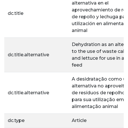
alternativa en el
aprovechamiento de re
dc.title
de repollo y lechuga par
utilización en alimentac
animal
Dehydration as an altern
to the use of waste ca
dc.title.alternative
and lettuce for use in a
feed
A desidratação como 
alternativa no aprovei
dc.title.alternative
de resíduos de repolho e
para sua utilização em
alimentação animal
dc.type
Article