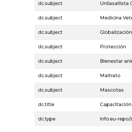
dc.subject
Unilasallista
dc.subject
Medicina Vete
dc.subject
Globalización
dc.subject
Protección
dc.subject
Bienestar an
dc.subject
Maltrato
dc.subject
Mascotas
dc.title
Capacitación 
dc.type
info:eu-repo