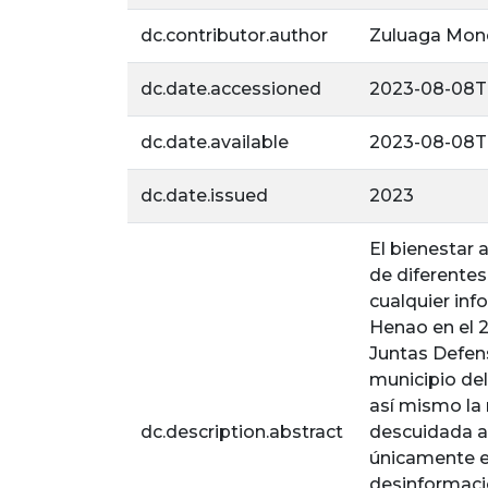
dc.contributor.author
Zuluaga Monc
dc.date.accessioned
2023-08-08T1
dc.date.available
2023-08-08T1
dc.date.issued
2023
El bienestar 
de diferente
cualquier inf
Henao en el 20
Juntas Defen
municipio del
así mismo la 
dc.description.abstract
descuidada a 
únicamente e
desinformació