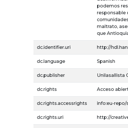
podemos resa
responsable d
comunidades 
maltrato, ase
que Antioquia
dc.identifier.uri
http://hdl.ha
dc.language
Spanish
dc.publisher
Unilasallista
dc.rights
Acceso abier
dc.rights.accessrights
info:eu-repo
dc.rights.uri
http://creat