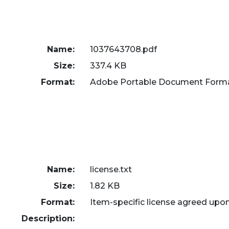
Name:
1037643708.pdf
Size:
337.4 KB
Format:
Adobe Portable Document Form
Name:
license.txt
Size:
1.82 KB
Format:
Item-specific license agreed upo
Description: