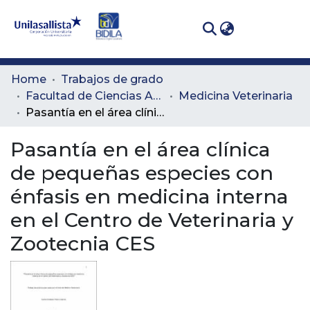
(curren
Log In
Communities
Home
Trabajos de grado
& Collections
Facultad de Ciencias Administrativas y Agropecuarias
Medicina Veterinaria
Pasantía en el área clínica de pequeñas especies con énfasis en medicina interna en el Centro de Veterinaria y Zootecnia CES
All of DSpace
Pasantía en el área clínica
Statistics
de pequeñas especies con
énfasis en medicina interna
en el Centro de Veterinaria y
Zootecnia CES