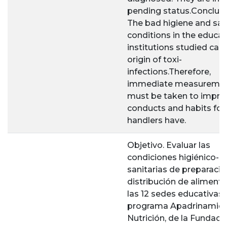
pending status.Conclusi
The bad higiene and san
conditions in the educat
institutions studied can
origin of toxi-
infections.Therefore,
immediate measureme
must be taken to impro
conducts and habits fo
handlers have.
Objetivo. Evaluar las
condiciones higiénico-
sanitarias de preparació
distribución de aliment
las 12 sedes educativas 
programa Apadrinamien
Nutrición, de la Fundaci