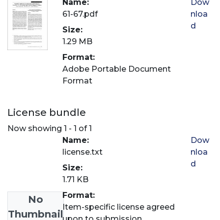
Name:
Dow
61-67.pdf
nloa
d
Size:
1.29 MB
Format:
Adobe Portable Document
Format
License bundle
Now showing
1 - 1 of 1
Name:
Dow
license.txt
nloa
d
Size:
1.71 KB
Format:
No
Item-specific license agreed
Thumbnail
upon to submission