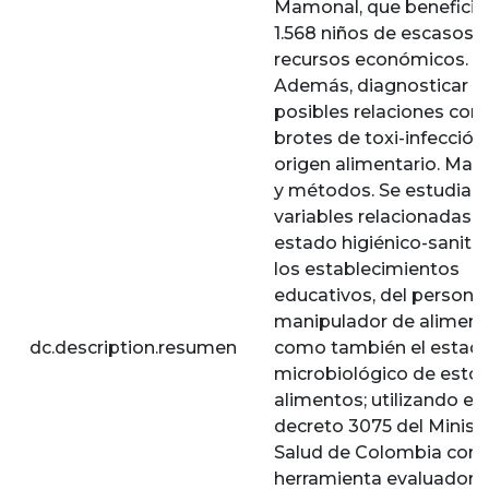
Mamonal, que beneficia
1.568 niños de escasos
recursos económicos.
Además, diagnosticar
posibles relaciones con
brotes de toxi-infección
origen alimentario. Mate
y métodos. Se estudiar
variables relacionadas c
estado higiénico-sanitar
los establecimientos
educativos, del personal
manipulador de aliment
dc.description.resumen
como también el estad
microbiológico de esto
alimentos; utilizando el
decreto 3075 del Minist
Salud de Colombia com
herramienta evaluadora.