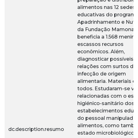
alimentos nas 12 sedes
educativas do program
Apadrinhamento e Nutri
da Fundação Mamonal,
beneficia a 1.568 menin
escassos recursos
econômicos. Além,
diagnosticar possíveis
relações com surtos de 
infecção de origem
alimentaria. Materiais e
todos. Estudaram-se var
relacionadas com o est
higiénico-sanitário dos
estabelecimentos educa
do pessoal manipulador
alimentos, como tamb
dc.description.resumo
estado microbiológico 