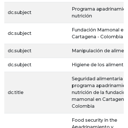
Programa apadrinamien
dc.subject
nutrición
Fundación Mamonal en
dc.subject
Cartagena - Colombia
dc.subject
Manipulación de alimen
dc.subject
Higiene de los alimento
Seguridad alimentaria d
programa apadrinamien
dc.title
nutrición de la fundació
mamonal en Cartagena
Colombia
Food security in the
Apadrinamiento y