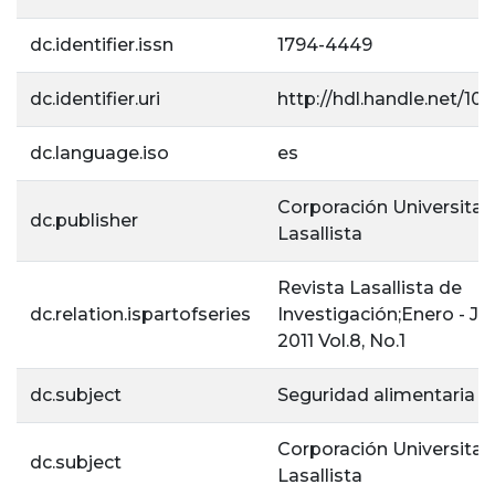
dc.identifier.issn
1794-4449
dc.identifier.uri
http://hdl.handle.net/10
dc.language.iso
es
Corporación Universitar
dc.publisher
Lasallista
Revista Lasallista de
dc.relation.ispartofseries
Investigación;Enero - Ju
2011 Vol.8, No.1
dc.subject
Seguridad alimentaria
Corporación Universitar
dc.subject
Lasallista