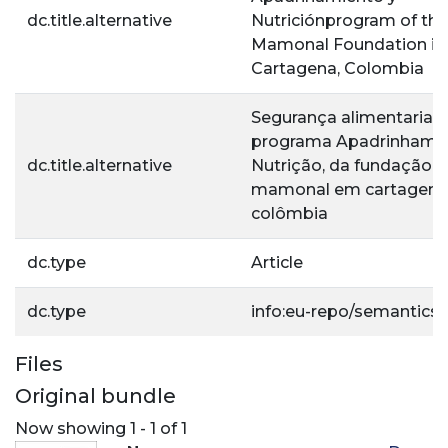
dc.title.alternative
Nutriciónprogram of the
Mamonal Foundation in
Cartagena, Colombia
Segurança alimentaria 
programa Apadrinhame
dc.title.alternative
Nutrição, da fundação
mamonal em cartagena
colômbia
dc.type
Article
dc.type
info:eu-repo/semantics/a
Files
Original bundle
Now showing
1 - 1 of 1