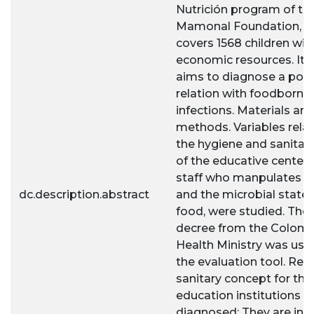
Nutrición program of th
Mamonal Foundation, t
covers 1568 children wit
economic resources. It 
aims to diagnose a poss
relation with foodborne 
infections. Materials an
methods. Variables rela
the hygiene and sanitary
of the educative centers
staff who manpulates f
dc.description.abstract
and the microbial state 
food, were studied. The
decree from the Colom
Health Ministry was use
the evaluation tool. Resu
sanitary concept for the
education institutions 
diagnosed: They are in a