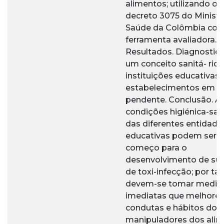
alimentos; utilizando o
decreto 3075 do Ministé
Saúde da Colômbia co
ferramenta avaliadora.
Resultados. Diagnostic
um conceito sanitá- rio 
instituições educativas:
estabelecimentos em e
pendente. Conclusão. A
condições higiénica-sani
das diferentes entidade
educativas podem ser 
começo para o
desenvolvimento de sur
de toxi-infecção; por tan
devem-se tomar medid
imediatas que melhore
condutas e hábitos dos
manipuladores dos alim