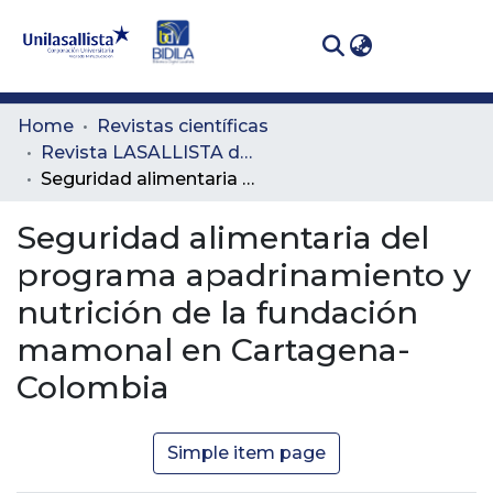
(curren
Log In
Communities
Home
Revistas científicas
& Collections
Revista LASALLISTA de Investigación
Seguridad alimentaria del programa apadrinamiento y nutrición de la fundación mamonal en Cartagena- Colombia
All of DSpace
Seguridad alimentaria del
Statistics
programa apadrinamiento y
nutrición de la fundación
mamonal en Cartagena-
Colombia
Simple item page