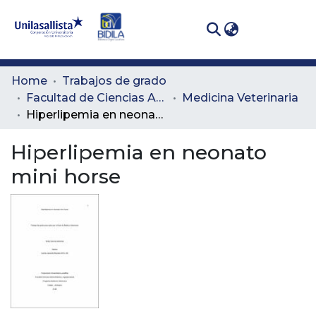
(curren
Log In
Communities
Home
Trabajos de grado
& Collections
Facultad de Ciencias Administrativas y Agropecuarias
Medicina Veterinaria
Hiperlipemia en neonato mini horse
All of DSpace
Hiperlipemia en neonato
Statistics
mini horse