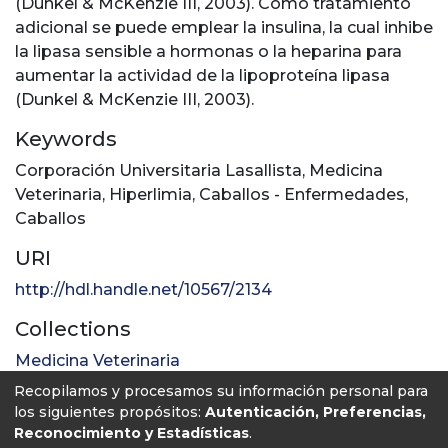
(Dunkel & McKenzie III, 2003). Como tratamiento
adicional se puede emplear la insulina, la cual inhibe
la lipasa sensible a hormonas o la heparina para
aumentar la actividad de la lipoproteína lipasa
(Dunkel & McKenzie III, 2003).
Keywords
Corporación Universitaria Lasallista
,
Medicina
Veterinaria
,
Hiperlimia
,
Caballos - Enfermedades
,
Caballos
URI
http://hdl.handle.net/10567/2134
Collections
Medicina Veterinaria
Recopilamos y procesamos su información personal para
Full item page
los siguientes propósitos:
Autenticación, Preferencias,
Reconocimiento y Estadísticas
.