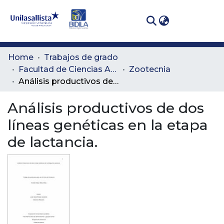
(curren
Log In
Communities
Home
Trabajos de grado
& Collections
Facultad de Ciencias Administrativas y Agropecuarias
Zootecnia
Análisis productivos de dos líneas genéticas en la etapa de lactancia.
All of DSpace
Análisis productivos de dos
Statistics
líneas genéticas en la etapa
de lactancia.