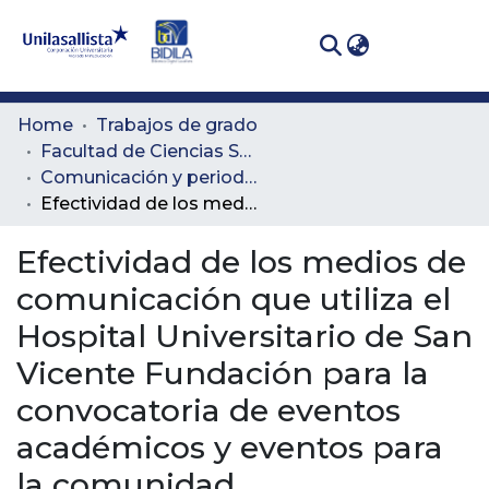
(curren
Log In
Communities
Home
Trabajos de grado
& Collections
Facultad de Ciencias Sociales y Educación
Comunicación y periodismo
All of DSpace
Efectividad de los medios de comunicación que utiliza el Hospital Universitario de San Vicente Fundación para la convocatoria de eventos académicos y eventos para la comunidad
Statistics
Efectividad de los medios de
comunicación que utiliza el
Hospital Universitario de San
Vicente Fundación para la
convocatoria de eventos
académicos y eventos para
la comunidad