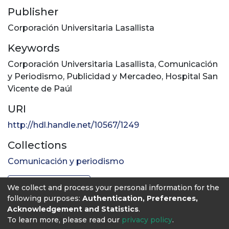
Publisher
Corporación Universitaria Lasallista
Keywords
Corporación Universitaria Lasallista
,
Comunicación
y Periodismo
,
Publicidad y Mercadeo
,
Hospital San
Vicente de Paúl
URI
http://hdl.handle.net/10567/1249
Collections
Comunicación y periodismo
Full item page
We collect and process your personal information for the
following purposes:
Authentication, Preferences,
Acknowledgement and Statistics
.
To learn more, please read our
privacy policy
.