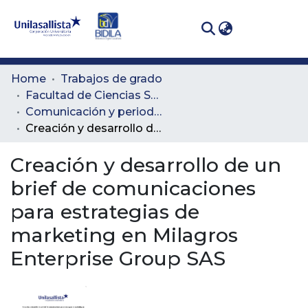
(curren
Log In
Communities
Home
Trabajos de grado
& Collections
Facultad de Ciencias Sociales y Educación
Comunicación y periodismo
All of DSpace
Creación y desarrollo de un brief de comunicaciones para estrategias de marketing en Milagros Enterprise Group SAS
Statistics
Creación y desarrollo de un
brief de comunicaciones
para estrategias de
marketing en Milagros
Enterprise Group SAS