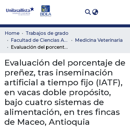
(curren
Log In
Communities
Home
Trabajos de grado
& Collections
Facultad de Ciencias Administrativas y Agropecuarias
Medicina Veterinaria
Evaluación del porcentaje de preñez, tras inseminación artificial a tiempo fijo (IATF), en vacas doble propósito, bajo cuatro sistemas de alimentación, en tres fincas de Maceo, Antioquia
All of DSpace
Evaluación del porcentaje de
Statistics
preñez, tras inseminación
artificial a tiempo fijo (IATF),
en vacas doble propósito,
bajo cuatro sistemas de
alimentación, en tres fincas
de Maceo, Antioquia