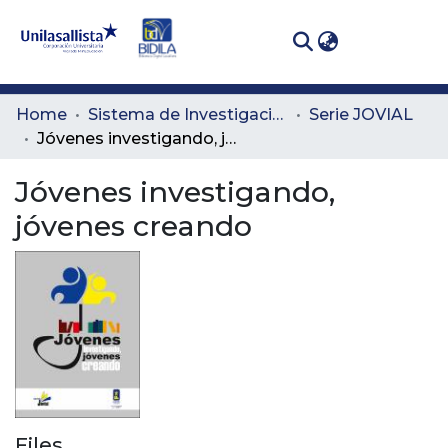
(curren
Log In
Communities
Home
Sistema de Investigación Lasallista
Serie JOVIAL
& Collections
Jóvenes investigando, jóvenes creando
All of DSpace
Jóvenes investigando,
jóvenes creando
Statistics
Files