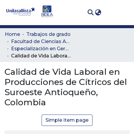
(curren
Log In
Communities
Home
Trabajos de grado
& Collections
Facultad de Ciencias Administrativas y Agropecuarias
Especialización en Gerencia Agropecuaria
All of DSpace
Calidad de Vida Laboral en Producciones de Cítricos del Suroeste Antioqueño, Colombia
Statistics
Calidad de Vida Laboral en
Producciones de Cítricos del
Suroeste Antioqueño,
Colombia
Simple item page