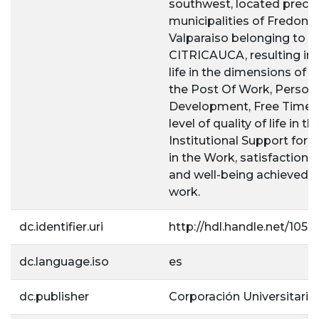
southwest, located precise
municipalities of Fredoni
Valparaiso belonging to t
CITRICAUCA, resulting in a
life in the dimensions of I
the Post Of Work, Person
Development, Free Time 
level of quality of life in 
Institutional Support for 
in the Work, satisfaction 
and well-being achieved 
work.
dc.identifier.uri
http://hdl.handle.net/105
dc.language.iso
es
dc.publisher
Corporación Universitaria 