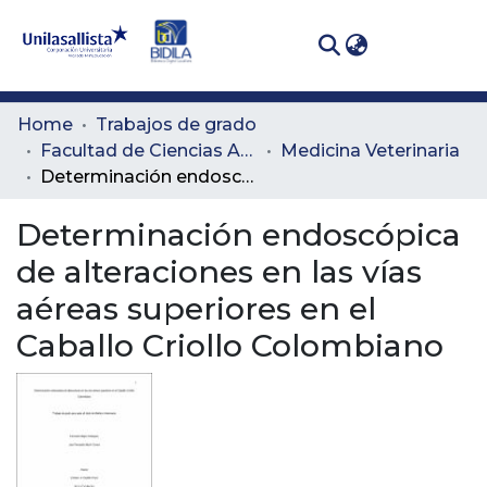
(curren
Log In
Communities
Home
Trabajos de grado
& Collections
Facultad de Ciencias Administrativas y Agropecuarias
Medicina Veterinaria
Determinación endoscópica de alteraciones en las vías aéreas superiores en el Caballo Criollo Colombiano
All of DSpace
Determinación endoscópica
Statistics
de alteraciones en las vías
aéreas superiores en el
Caballo Criollo Colombiano