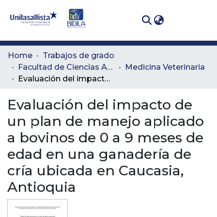
(curren
Log In
Communities
Home
Trabajos de grado
& Collections
Facultad de Ciencias Administrativas y Agropecuarias
Medicina Veterinaria
Evaluación del impacto de un plan de manejo aplicado a bovinos de 0 a 9 meses de edad en una ganadería de cría ubicada en Caucasia, Antioquia
All of DSpace
Evaluación del impacto de
Statistics
un plan de manejo aplicado
a bovinos de 0 a 9 meses de
edad en una ganadería de
cría ubicada en Caucasia,
Antioquia