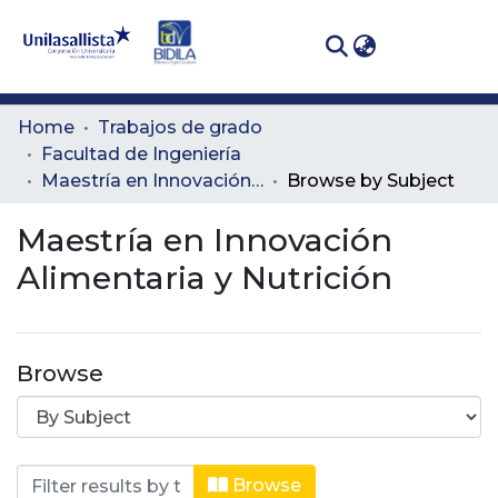
(curren
Log In
Communities
Home
Trabajos de grado
& Collections
Facultad de Ingeniería
Maestría en Innovación Alimentaria y Nutrición
Browse by Subject
All of DSpace
Maestría en Innovación
Alimentaria y Nutrición
Browse
Browsing Maestría en Innovación Ali
Browse