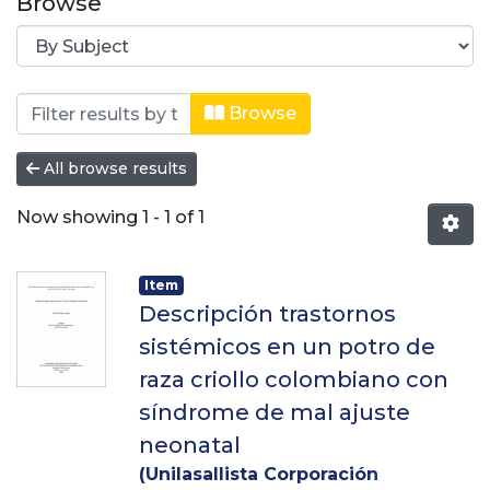
Browse
Browsing Medicina Veterinaria by Su
Browse
All browse results
Now showing
1 - 1 of 1
Item
Descripción trastornos
sistémicos en un potro de
raza criollo colombiano con
síndrome de mal ajuste
neonatal
(
Unilasallista Corporación