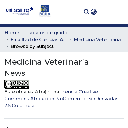
(curren
Log In
Communities
Home
Trabajos de grado
& Collections
Facultad de Ciencias Administrativas y Agropecuarias
Medicina Veterinaria
Browse by Subject
All of DSpace
Medicina Veterinaria
News
Este obra está bajo una
licencia Creative
Commons Atribución-NoComercial-SinDerivadas
2.5 Colombia
.