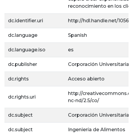
reconocimiento en los clie
dc.identifier.uri
http://hdl.handle.net/10567
dc.language
Spanish
dc.language.iso
es
dc.publisher
Corporación Universitaria L
dc.rights
Acceso abierto
http://creativecommons.or
dc.rights.uri
nc-nd/2.5/co/
dc.subject
Corporación Universitaria L
dc.subject
Ingeniería de Alimentos