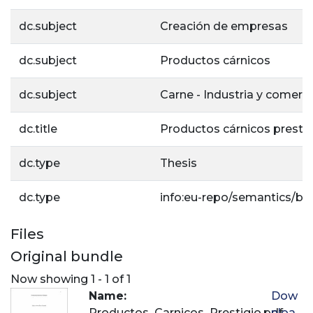
dc.subject
Creación de empresas
dc.subject
Productos cárnicos
dc.subject
Carne - Industria y comerc
dc.title
Productos cárnicos prestig
dc.type
Thesis
dc.type
info:eu-repo/semantics/ba
Files
Original bundle
Now showing
1 - 1 of 1
Name:
Dow
Productos_Carnicos_Prestigio.pdf
nloa