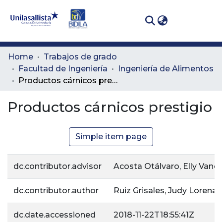
(curren
Log In
Communities
Home
Trabajos de grado
& Collections
Facultad de Ingeniería
Ingeniería de Alimentos
Productos cárnicos prestigio
All of DSpace
Productos cárnicos prestigio
Statistics
Simple item page
dc.contributor.advisor
Acosta Otálvaro, Elly Vane
dc.contributor.author
Ruiz Grisales, Judy Lorena
dc.date.accessioned
2018-11-22T18:55:41Z