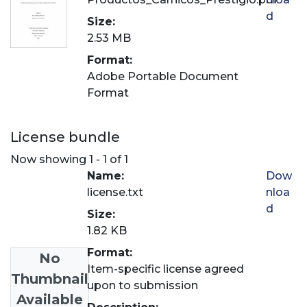
d
Size:
2.53 MB
Format:
Adobe Portable Document
Format
License bundle
Now showing
1 - 1 of 1
Name:
Dow
license.txt
nloa
d
Size:
1.82 KB
Format:
No
Item-specific license agreed
Thumbnail
upon to submission
Available