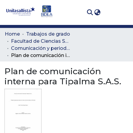
(curren
Log In
Communities
Home
Trabajos de grado
& Collections
Facultad de Ciencias Sociales y Educación
Comunicación y periodismo
All of DSpace
Plan de comunicación interna para Tipalma S.A.S.
Statistics
Plan de comunicación
interna para Tipalma S.A.S.