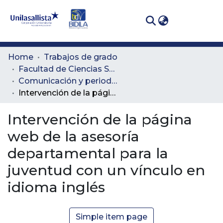
(curren
Log In
Communities
Home
Trabajos de grado
& Collections
Facultad de Ciencias Sociales y Educación
Comunicación y periodismo
All of DSpace
Intervención de la página web de la asesoría departamental para la juventud con un vínculo en idioma inglés
Statistics
Intervención de la página
web de la asesoría
departamental para la
juventud con un vínculo en
idioma inglés
Simple item page