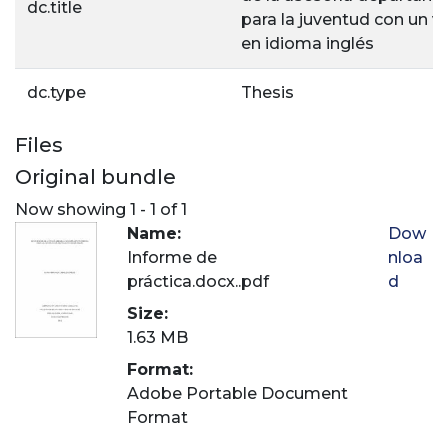
dc.title
para la juventud con un v
en idioma inglés
dc.type
Thesis
Files
Original bundle
Now showing
1 - 1 of 1
Name:
Dow
Informe de
nloa
práctica.docx..pdf
d
Size:
1.63 MB
Format:
Adobe Portable Document
Format