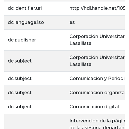
dc.identifier.uri
http://hdl.handle.net/105
dc.language.iso
es
Corporación Universitaria
dc.publisher
Lasallista
Corporación Universitaria
dc.subject
Lasallista
dc.subject
Comunicación y Periodi
dc.subject
Comunicación organizaci
dc.subject
Comunicación digital
Intervención de la págin
de la asesoría departame