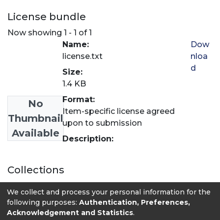
License bundle
Now showing
1 - 1 of 1
Name:
Dow
license.txt
nloa
d
Size:
1.4 KB
Format:
No
Item-specific license agreed
Thumbnail
upon to submission
Available
Description:
Collections
Comunicación y periodismo
We collect and process your personal information for the
following purposes:
Authentication, Preferences,
Acknowledgement and Statistics
.