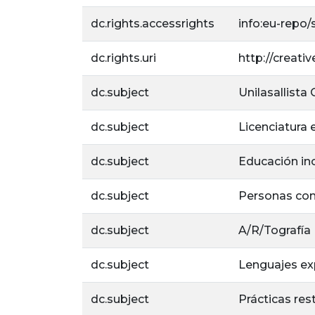
dc.rights.accessrights
info:eu-repo
dc.rights.uri
http://creat
dc.subject
Unilasallista
dc.subject
Licenciatura 
dc.subject
Educación inc
dc.subject
Personas con
dc.subject
A/R/Tografía
dc.subject
Lenguajes ex
dc.subject
Prácticas res