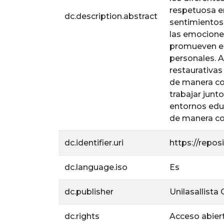
respetuosa en
dc.description.abstract
sentimientos
las emociones
promueven enf
personales. A
restaurativas
de manera con
trabajar junt
entornos educ
de manera con
dc.identifier.uri
https://repos
dc.language.iso
Es
dc.publisher
Unilasallista
dc.rights
Acceso abier