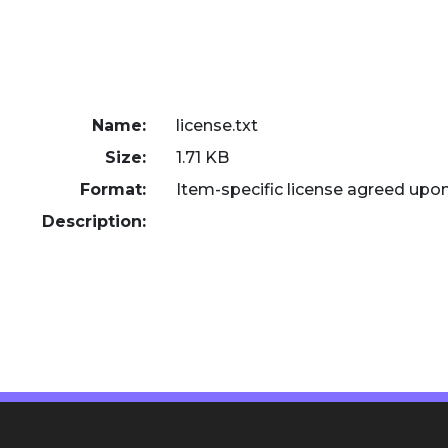
Name:
license.txt
Size:
1.71 KB
Format:
Item-specific license agreed upo
Description: