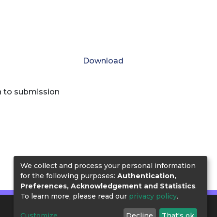
Download
n to submission
We collect and process your personal information
for the following purposes:
Authentication,
Preferences, Acknowledgement and Statistics
.
To learn more, please read our
privacy policy
.
Customize
Decline
That's ok