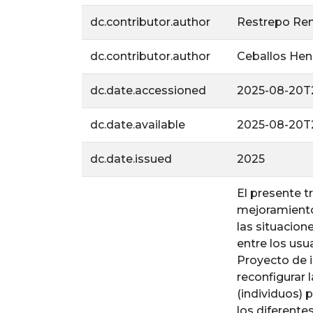
dc.contributor.author
Restrepo Ren
dc.contributor.author
Ceballos Hen
dc.date.accessioned
2025-08-20T
dc.date.available
2025-08-20T
dc.date.issued
2025
El presente t
mejoramiento 
las situacion
entre los usu
Proyecto de i
reconfigurar 
(individuos)
los diferente