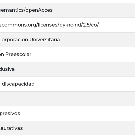
/semantics/openAcces
ivecommons.org/licenses/by-nc-nd/2.5/co/
 Corporación Universitaria
en Preescolar
lusiva
 discapacidad
presivos
taurativas