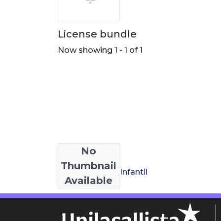
License bundle
Now showing
1 - 1 of 1
No
Collections
Thumbnail
Licenciatura en Infantil
Available