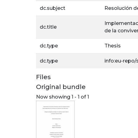
dc.subject
Resolución de
Implementació
dc.title
de la convive
dc.type
Thesis
dc.type
info:eu-repo
Files
Original bundle
Now showing
1 - 1 of 1