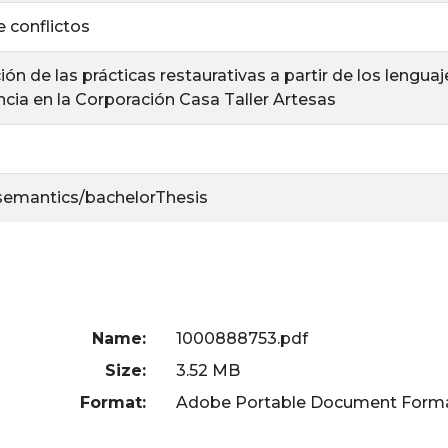
 conflictos
n de las prácticas restaurativas a partir de los lengua
ncia en la Corporación Casa Taller Artesas
/semantics/bachelorThesis
Name:
1000888753.pdf
Size:
3.52 MB
Format:
Adobe Portable Document Form