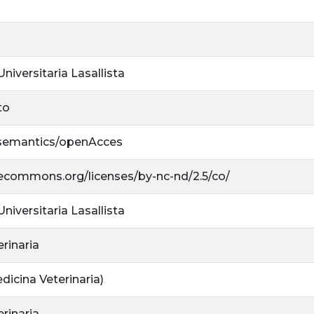
niversitaria Lasallista
to
/semantics/openAcces
ivecommons.org/licenses/by-nc-nd/2.5/co/
niversitaria Lasallista
rinaria
dicina Veterinaria)
rinaria