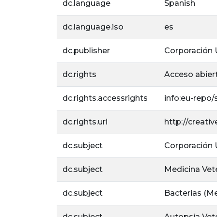
dc.language
Spanish
dc.language.iso
es
dc.publisher
Corporación U
dc.rights
Acceso abier
dc.rights.accessrights
info:eu-repo
dc.rights.uri
http://creat
dc.subject
Corporación U
dc.subject
Medicina Vete
dc.subject
Bacterias (Me
dc.subject
Autopsia Vete