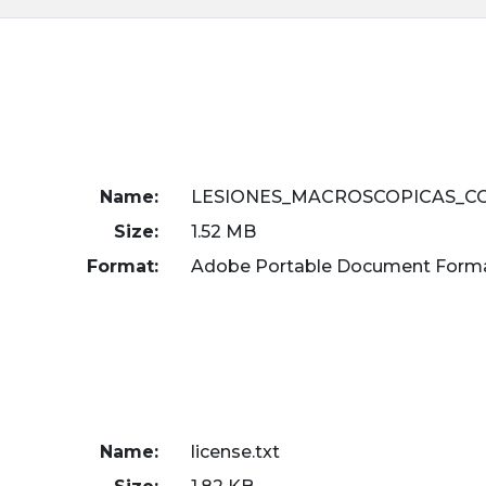
Name:
LESIONES_MACROSCOPICAS_COMP
Size:
1.52 MB
Format:
Adobe Portable Document Form
Name:
license.txt