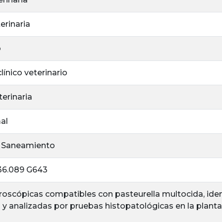
erinaria
o
línico veterinario
erinaria
al
 - Saneamiento
6.089 G643
oscópicas compatibles con pasteurella multocida, iden
 analizadas por pruebas histopatológicas en la planta 