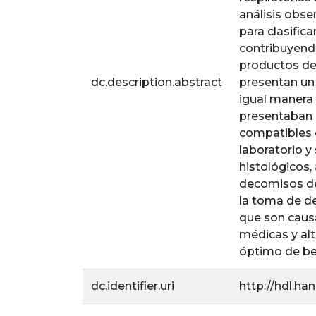
análisis obse
para clasifica
contribuyend
productos de
dc.description.abstract
presentan un 
igual manera 
presentaban 
compatibles c
laboratorio y
histológicos,
decomisos de 
la toma de de
que son causa
médicas y alt
óptimo de be
dc.identifier.uri
http://hdl.ha