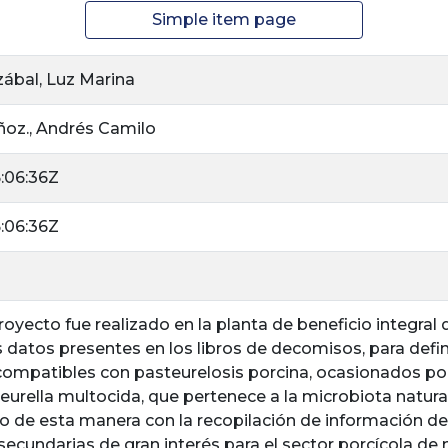
Simple item page
zábal, Luz Marina
oz., Andrés Camilo
6:06:36Z
6:06:36Z
royecto fue realizado en la planta de beneficio integral 
s datos presentes en los libros de decomisos, para defin
ompatibles con pasteurelosis porcina, ocasionados po
urella multocida, que pertenece a la microbiota natural
 de esta manera con la recopilación de información de
 secundarias de gran interés para el sector porcícola de 