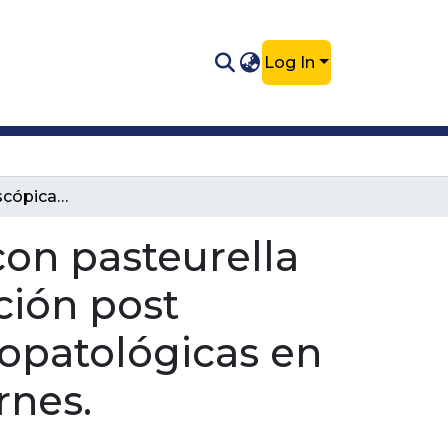
Log In
Lesiones microscópicas compatibles con pasteurella multocida, identificadas con la inspección post mortem y analizadas por pruebas histopatológicas en la planta de beneficio integral porcicarnes.
on pasteurella
ción post
opatológicas en
rnes.