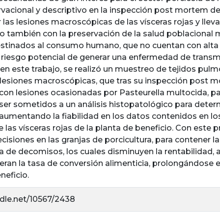
rvacional y descriptivo en la inspección post mortem de
r las lesiones macroscópicas de las vísceras rojas y llev
o también con la preservación de la salud poblacional
stinados al consumo humano, que no cuentan con alta c
riesgo potencial de generar una enfermedad de transmi
en este trabajo, se realizó un muestreo de tejidos pul
lesiones macroscópicas, que tras su inspección post m
on lesiones ocasionadas por Pasteurella multocida, para
 ser sometidos a un análisis histopatológico para dete
 aumentando la fiabilidad en los datos contenidos en los
las vísceras rojas de la planta de beneficio. Con este 
cisiones en las granjas de porcicultura, para contener l
 de decomisos, los cuales disminuyen la rentabilidad,
eran la tasa de conversión alimenticia, prolongándose 
neficio.
ndle.net/10567/2438