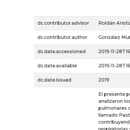
dc.contributor.advisor
Roldán Aristi
dc.contributor.author
González Muñ
dc.date.accessioned
2019-11-28T1
dc.date.available
2019-11-28T1
dc.date.issued
2019
El presente p
analizaron lo
pulmonares c
llamado Paste
contribuyendo
respiratorias