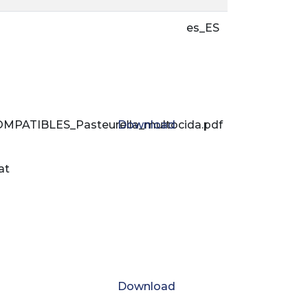
es_ES
ATIBLES_Pasteurella_multocida.pdf
Download
at
Download