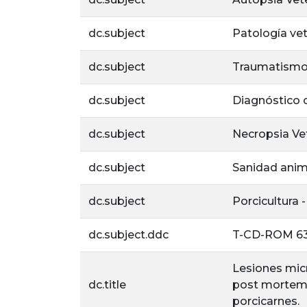
dc.subject
Patología vet
dc.subject
Traumatism
dc.subject
Diagnóstico c
dc.subject
Necropsia Vet
dc.subject
Sanidad anim
dc.subject
Porcicultura
dc.subject.ddc
T-CD-ROM 63
Lesiones micr
dc.title
post mortem y
porcicarnes.