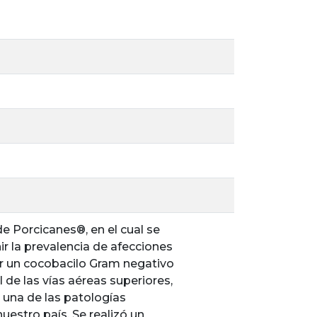
de Porcicanes®, en el cual se
ir la prevalencia de afecciones
r un cocobacilo Gram negativo
 de las vías aéreas superiores,
 una de las patologías
nuestro país. Se realizó un