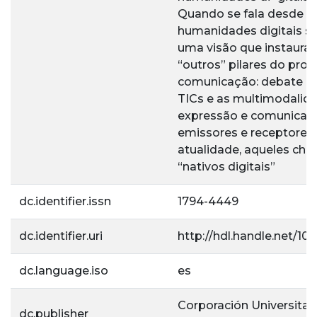
Quando se fala desde a
humanidades digitais s
uma visão que instaura
“outros” pilares do pro
comunicação: debate en
TICs e as multimodalid
expressão e comunicaç
emissores e receptores
atualidade, aqueles ch
“nativos digitais”
dc.identifier.issn
1794-4449
dc.identifier.uri
http://hdl.handle.net/10
dc.language.iso
es
Corporación Universitar
dc.publisher