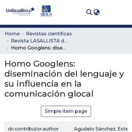
(curren
Log In
Communities
Home
Revistas científicas
& Collections
Revista LASALLISTA de Investigación
Homo Googlens: diseminación del lenguaje y su influencia en la comunicación glocal
All of DSpace
Homo Googlens:
Statistics
diseminación del lenguaje y
su influencia en la
comunicación glocal
Simple item page
dc.contributor.author
Agudelo Sánchez, Estell