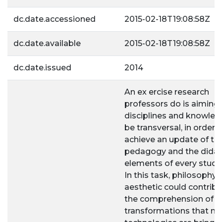
dc.date.accessioned
2015-02-18T19:08:58Z
dc.date.available
2015-02-18T19:08:58Z
dc.date.issued
2014
An ex ercise research
professors do is aiming
disciplines and knowled
be transversal, in order 
achieve an update of th
pedagogy and the didac
elements of every study
In this task, philosophy
aesthetic could contribu
the comprehension of t
transformations that n