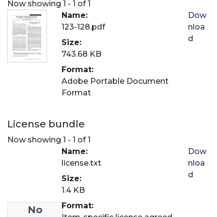
Now showing
1 - 1 of 1
Name:
Dow
123-128.pdf
nloa
d
Size:
743.68 KB
Format:
Adobe Portable Document
Format
License bundle
Now showing
1 - 1 of 1
Name:
Dow
license.txt
nloa
d
Size:
1.4 KB
Format:
No