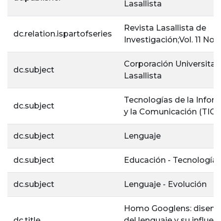
Lasallista
Revista Lasallista de
dc.relation.ispartofseries
Investigación;Vol. 11 No. 
Corporación Universitar
dc.subject
Lasallista
Tecnologías de la Infor
dc.subject
y la Comunicación (TIC)
dc.subject
Lenguaje
dc.subject
Educación - Tecnología
dc.subject
Lenguaje - Evolución
Homo Googlens: disemi
dc.title
del lenguaje y su influenc