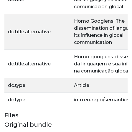
comunicación glocal
Homo Googlens: The
dissemination of langu
dc.title.alternative
its influence in glocal
communication
Homo googlens: disse
dc.title.alternative
da linguagem e sua infl
na comunicação glocal
dc.type
Article
dc.type
info:eu-repo/semantics/a
Files
Original bundle