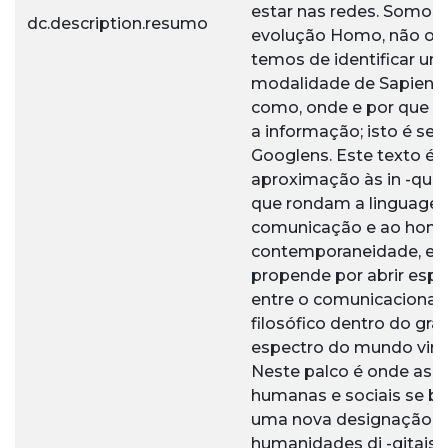
estar nas redes. Somos
dc.description.resumo
evolução Homo, não ob
temos de identificar u
modalidade de Sapiens:
como, onde e por que p
a informação; isto é ser
Googlens. Este texto é
aproximação às in -qui
que rondam a linguagem
comunicação e ao hom
contemporaneidade, e
propende por abrir esp
entre o comunicacional 
filosófico dentro do gra
espectro do mundo virtu
Neste palco é onde as c
humanas e sociais se b
uma nova designação:
humanidades di -gitais.