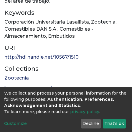
del área de trabajo.
Keywords
Corporación Universitaria Lasallista
,
Zootecnia
,
Comestibles DAN S.A.
,
Comestibles -
Almacenamiento
,
Embutidos
URI
http://hdl.handle.net/10567/1510
Collections
Zootecnia
Full item page
We collect and process your personal information for the
following purposes:
Authentication, Preferences,
Acknowledgement and Statistics
.
To learn more, please read our
privacy policy
.
Customize
Decline
That's ok