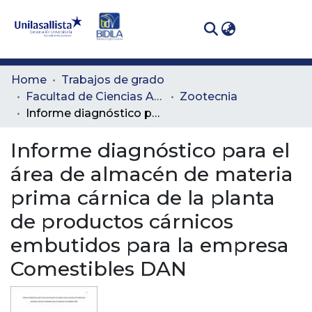
(curren
Log In
Communities
Home
Trabajos de grado
& Collections
Facultad de Ciencias Administrativas y Agropecuarias
Zootecnia
Informe diagnóstico para el área de almacén de materia prima cárnica de la planta de productos cárnicos embutidos para la empresa Comestibles DAN
All of DSpace
Informe diagnóstico para el
Statistics
área de almacén de materia
prima cárnica de la planta
de productos cárnicos
embutidos para la empresa
Comestibles DAN