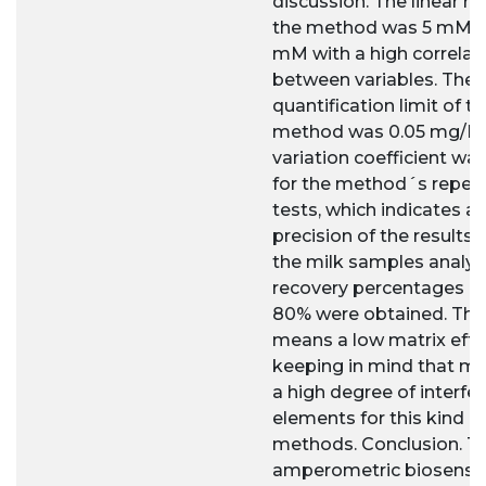
discussion. The linear ra
the method was 5 mM t
mM with a high correlat
between variables. The
quantification limit of t
method was 0.05 mg/L.
variation coefficient was
for the method´s repeat
tests, which indicates a 
precision of the results.
the milk samples analyz
recovery percentages a
80% were obtained. Thi
means a low matrix effe
keeping in mind that mi
a high degree of interfer
elements for this kind o
methods. Conclusion. T
amperometric biosenso