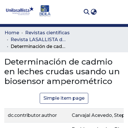
(curren
Log In
Communities
Home
Revistas científicas
& Collections
Revista LASALLISTA de Investigación
Determinación de cadmio en leches crudas usando un biosensor amperométrico
All of DSpace
Determinación de cadmio
Statistics
en leches crudas usando un
biosensor amperométrico
Simple item page
dc.contributor.author
Carvajal Acevedo, Steph