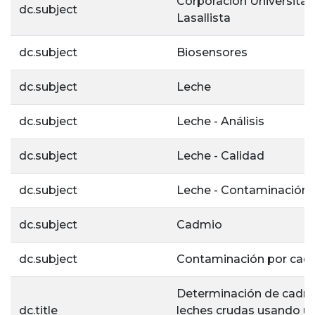
Corporación Universitar
dc.subject
Lasallista
dc.subject
Biosensores
dc.subject
Leche
dc.subject
Leche - Análisis
dc.subject
Leche - Calidad
dc.subject
Leche - Contaminación
dc.subject
Cadmio
dc.subject
Contaminación por cad
Determinación de cadm
dc.title
leches crudas usando u