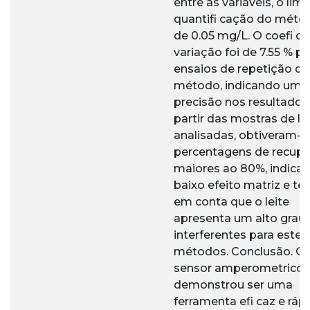
entre as variáveis, o limi
quantifi cação do métod
de 0.05 mg/L. O coefi ci
variação foi de 7.55 % pa
ensaios de repetição do
método, indicando uma 
precisão nos resultados
partir das mostras de le
analisadas, obtiveram-s
percentagens de recup
maiores ao 80%, indica
baixo efeito matriz e te
em conta que o leite
apresenta um alto grau
interferentes para este 
métodos. Conclusão. O 
sensor amperometrico,
demonstrou ser uma
ferramenta efi caz e ráp