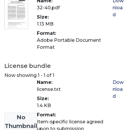
Name:
Dow
32-40.pdf
nloa
d
Size:
1.13 MB
Format:
Adobe Portable Document
Format
License bundle
Now showing
1 - 1 of 1
Name:
Dow
license.txt
nloa
d
Size:
1.4 KB
Format:
No
Item-specific license agreed
Thumbnail
upon to submission