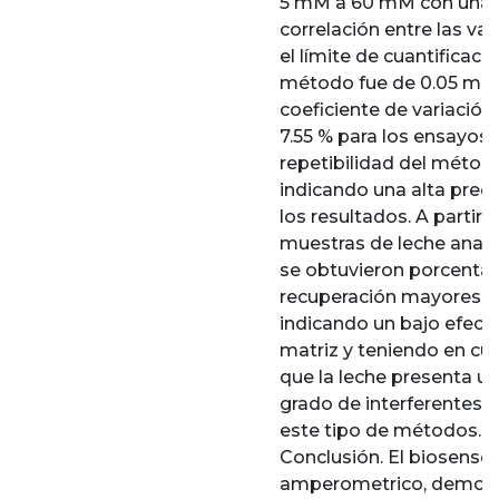
5 mM a 60 mM con una 
correlación entre las var
el límite de cuantificaci
método fue de 0.05 mg/L
coeficiente de variación
7.55 % para los ensayos 
repetibilidad del métod
indicando una alta preci
los resultados. A partir d
muestras de leche anali
se obtuvieron porcentaj
recuperación mayores a
indicando un bajo efect
matriz y teniendo en cu
que la leche presenta un
grado de interferentes 
este tipo de métodos.
Conclusión. El biosensor
amperometrico, demost