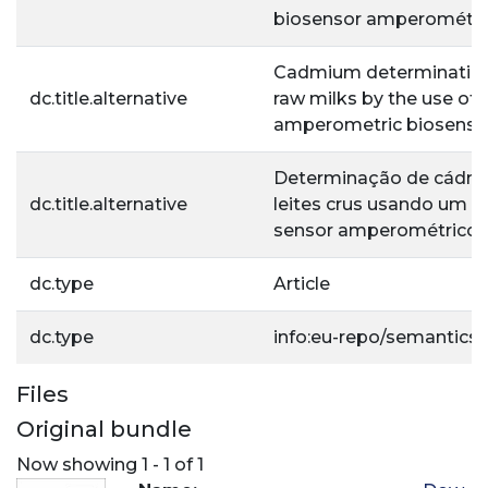
biosensor amperométri
Cadmium determination
dc.title.alternative
raw milks by the use of 
amperometric biosenso
Determinação de cádm
dc.title.alternative
leites crus usando um b
sensor amperométrico
dc.type
Article
dc.type
info:eu-repo/semantics/a
Files
Original bundle
Now showing
1 - 1 of 1