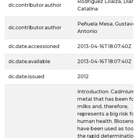
Rodríguez Loaiza, Diana
dc.contributor.author
Catalina
Peñuela Mesa, Gustavo
dc.contributor.author
Antonio
dc.date.accessioned
2013-04-16T18:07:40Z
dc.date.available
2013-04-16T18:07:40Z
dc.date.issued
2012
Introduction. Cadmium i
metal that has been fou
milks and, therefore,
represents a big risk for
human health. Biosenso
have been used as tools
the rapid determination 