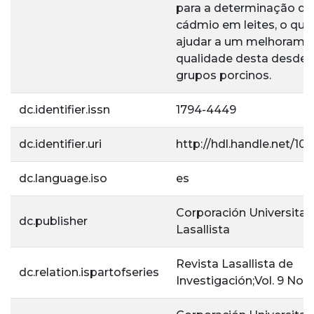
para a determinação de
cádmio em leites, o qu
ajudar a um melhorame
qualidade desta desde 
grupos porcinos.
dc.identifier.issn
1794-4449
dc.identifier.uri
http://hdl.handle.net/10
dc.language.iso
es
Corporación Universitar
dc.publisher
Lasallista
Revista Lasallista de
dc.relation.ispartofseries
Investigación;Vol. 9 No. 1