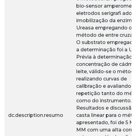
bio-sensor amperometr
eletrodos serigrafi ados
imobilização da enzima
Ureasa empregando o
método de entre cruza
O substrato empregado
a determinação foi a Ure
Prévia à determinação 
concentração de cádmi
leite, válido-se o métod
realizando curvas de
calibração e avaliando a
repetição tanto do mé
como do instrumento.
Resultados e discussão.
dc.description.resumo
casta linear para o mét
apresentado, foi de 5 M
MM com uma alta corre