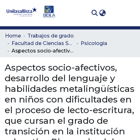
(curren
Log In
Communities
Home
Trabajos de grado
& Collections
Facultad de Ciencias Sociales y Educación
Psicología
Aspectos socio-afectivos, desarrollo del lenguaje y habilidades metalingüísticas en niños con dificultades en el proceso de lecto-escritura, que cursan el grado de transición en la institución educativa Pimponio, del municipio de Caldas Antioquia.
All of DSpace
Aspectos socio-afectivos,
Statistics
desarrollo del lenguaje y
habilidades metalingüísticas
en niños con dificultades en
el proceso de lecto-escritura,
que cursan el grado de
transición en la institución