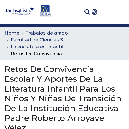
(curren
Log In
Communities
Home
Trabajos de grado
& Collections
Facultad de Ciencias Sociales y Educación
Licenciatura en Infantil
All of DSpace
Retos De Convivencia Escolar Y Aportes De La Literatura Infantil Para Los Niños Y Niñas De Transición De La Institución Educativa Padre Roberto Arroyave Vélez
Statistics
Retos De Convivencia
Escolar Y Aportes De La
Literatura Infantil Para Los
Niños Y Niñas De Transición
De La Institución Educativa
Padre Roberto Arroyave
Vélez