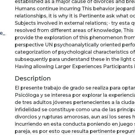
established as a major cause of divorces and br
Humans continue incurring This behavior jeopardi
relationships, it is why it is Pertinente ask what o
Subjects involved in external relations; · try esta
resolved from different areas of knowledge, This 
ue_
provide the exploration of this phenomenon fro
perspective UN psychoanalytically oriented perf
categorization of psychological characteristics o
subsequently para understand these in the light o
Having allowing Larger Experiences Participants i
Description
El presente trabajo de grado se realiza para optar 
Psicóloga y se interesa por explorar la experienci
de tres adultos jóvenes pertenecientes a la ciuda
infidelidad se constituye como una de las princi
divorcios y rupturas amorosas, aun así los sere
incurriendo en esta conducta poniendo en juego 
pareja, es por esto que resulta pertinente pregun