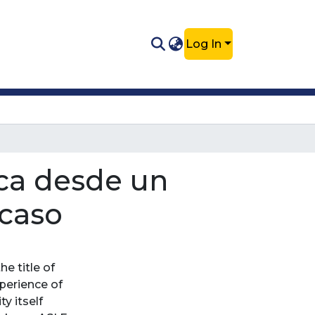
Log In
ica desde un
 caso
e title of
xperience of
ty itself