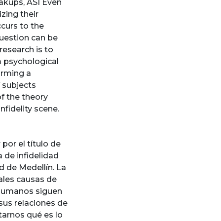
eakups, ASI Even
zing their
ccurs to the
 question can be
research is to
m psychological
orming a
f subjects
f the theory
nfidelity scene.
por el título de
a de infidelidad
d de Medellín. La
pales causas de
s humanos siguen
sus relaciones de
tarnos qué es lo