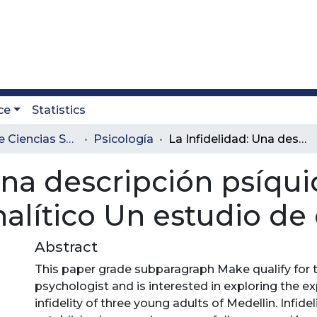
ce
Statistics
Facultad de Ciencias Sociales y Educación
Psicología
La Infidelidad: Una descripción psíquica desde un enfoque psicoanalítico Un estudio de caso
 Una descripción psíqu
alítico Un estudio de
Abstract
This paper grade subparagraph Make qualify for th
psychologist and is interested in exploring the e
infidelity of three young adults of Medellin. Infideli