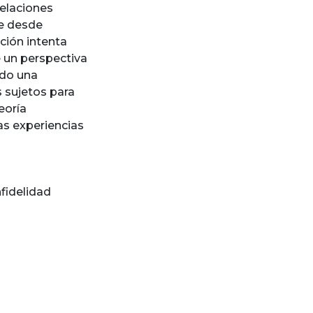
relaciones
se desde
ción intenta
 un perspectiva
ndo una
s sujetos para
eoría
s experiencias
nfidelidad