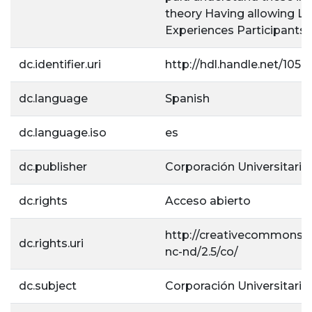
theory Having allowing La
Experiences Participants i
dc.identifier.uri
http://hdl.handle.net/105
dc.language
Spanish
dc.language.iso
es
dc.publisher
Corporación Universitaria 
dc.rights
Acceso abierto
http://creativecommons.o
dc.rights.uri
nc-nd/2.5/co/
dc.subject
Corporación Universitaria 