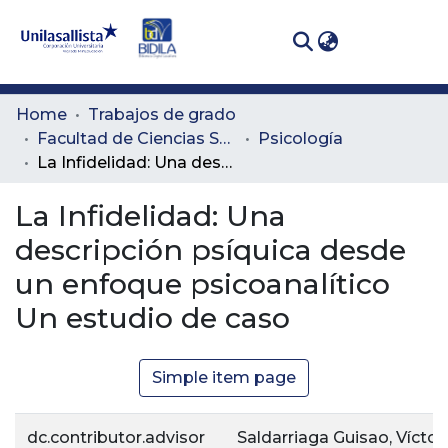
(curren
Log In
Communities
Home
Trabajos de grado
& Collections
Facultad de Ciencias Sociales y Educación
Psicología
La Infidelidad: Una descripción psíquica desde un enfoque psicoanalítico Un estudio de caso
All of DSpace
La Infidelidad: Una
Statistics
descripción psíquica desde
un enfoque psicoanalítico
Un estudio de caso
Simple item page
dc.contributor.advisor
Saldarriaga Guisao, Vícto