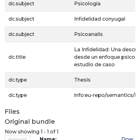
dc.subject
Psicología
dc.subject
Infidelidad conyugal
dc.subject
Psicoanalis
La Infidelidad: Una descri
dc.title
desde un enfoque psicoan
estudio de caso
dc.type
Thesis
dc.type
info:eu-repo/semantics/b
Files
Original bundle
Now showing
1 - 1 of 1
Name:
Dow