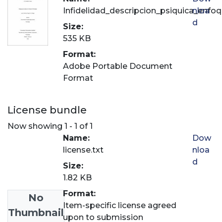
Infidelidad_descripcion_psiquica_enfoq
nloa
d
Size:
535 KB
Format:
Adobe Portable Document
Format
License bundle
Now showing
1 - 1 of 1
Name:
Dow
license.txt
nloa
d
Size:
1.82 KB
Format:
No
Item-specific license agreed
Thumbnail
upon to submission