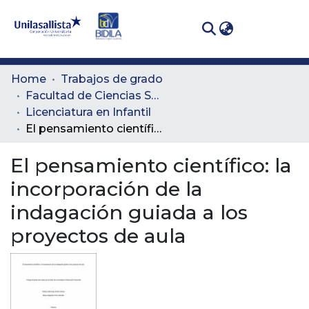
(curren
Log In
Communities
Home
Trabajos de grado
& Collections
Facultad de Ciencias Sociales y Educación
Licenciatura en Infantil
All of DSpace
El pensamiento científico: la incorporación de la indagación guiada a los proyectos de aula
Statistics
El pensamiento científico: la
incorporación de la
indagación guiada a los
proyectos de aula