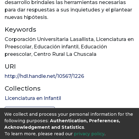
desarrollo bríndales las herramientas necesarias
para dar respuestas a sus inquietudes y el plantear
nuevas hipótesis.
Keywords
Corporación Universitaria Lasallista
,
Licenciatura en
Preescolar
,
Educación infantil
,
Educación
preescolar
,
Centro Rural La Chuscala
URI
http://hdl.handle.net/10567/1226
Collections
Licenciatura en Infantil
Full item page
We collect and process your personal information for the
following purposes:
Authentication, Preferences,
Acknowledgement and Statistics
.
To learn more, please read our
privacy policy
.