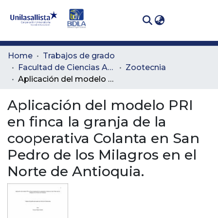
(curren
Log In
Communities
Home
Trabajos de grado
& Collections
Facultad de Ciencias Administrativas y Agropecuarias
Zootecnia
Aplicación del modelo PRI en finca la granja de la cooperativa Colanta en San Pedro de los Milagros en el Norte de Antioquia.
All of DSpace
Aplicación del modelo PRI
Statistics
en finca la granja de la
cooperativa Colanta en San
Pedro de los Milagros en el
Norte de Antioquia.