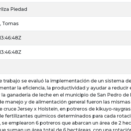
rilza Piedad
lo, Tomas
13:46:48Z
13:46:48Z
e trabajo se evaluó la implementación de un sistema de
mentar la eficiencia, la productividad y ayudar a reduci
la ganadería de leche en el municipio de San Pedro de l
de manejo y de alimentación general fueron las mismas 
 cruce Jersey x Holstein, en potreros de kikuyo-raygr
e fertilizantes químicos determinados para cada rotació
, se emplearon 6 potreros que abarcan un área de 2 hect
ue suman un área total de 6 hectáreas, con una rotació