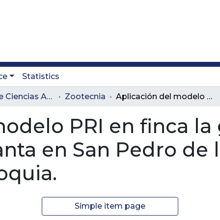
ce
Statistics
Facultad de Ciencias Administrativas y Agropecuarias
Zootecnia
Aplicación del modelo PRI en finca la granja de la cooperativa Colanta en San Pedro de los Milagros en el Norte de Antioquia.
odelo PRI en finca la 
anta en San Pedro de 
oquia.
Simple item page