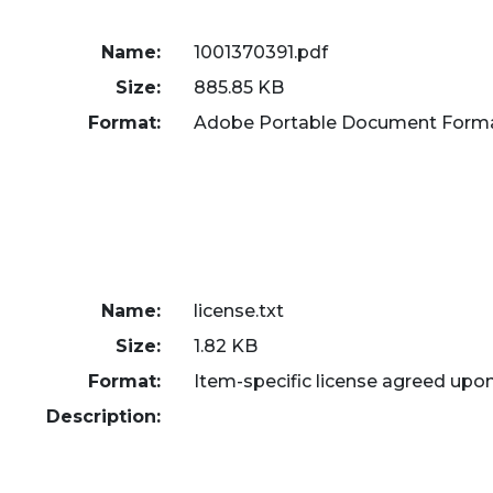
Name:
1001370391.pdf
Size:
885.85 KB
Format:
Adobe Portable Document Form
Name:
license.txt
Size:
1.82 KB
Format:
Item-specific license agreed upo
Description: