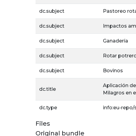
dc.subject
Pastoreo rota
dc.subject
Impactos am
dc.subject
Ganadería
dc.subject
Rotar potrer
dc.subject
Bovinos
Aplicación de
dc.title
Milagros en e
dc.type
info:eu-repo
Files
Original bundle