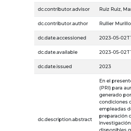
dc.contributor.advisor
Ruiz Ruiz, Ma
dc.contributor.author
Rullier Muril
dc.date.accessioned
2023-05-02T
dc.date.available
2023-05-02T
dc.date.issued
2023
En el present
(PRI) para au
generado por 
condiciones 
empleadas de
preparación d
dc.description.abstract
investigación
disponibles q