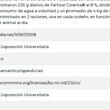
nistraron 226 g diarios de Fertizal Colanta® al 8 %, divid
consumo de agua a voluntad y un promedio de 4 kg de 
inistrado en 2 raciones, una en cada ordeño, en función
 animal al día.
ndle.net/10567/3518
 Corporación Universitaria
to
/semantics/openAcces
ivecommons.org/licenses/by-nc-nd/2.5/co/
 Corporación Universitaria