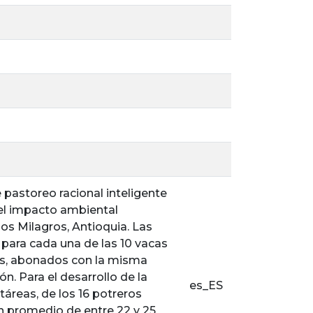
 pastoreo racional inteligente
r el impacto ambiental
os Milagros, Antioquia. Las
para cada una de las 10 vacas
ass, abonados con la misma
n. Para el desarrollo de la
es_ES
áreas, de los 16 potreros
n promedio de entre 22 y 25