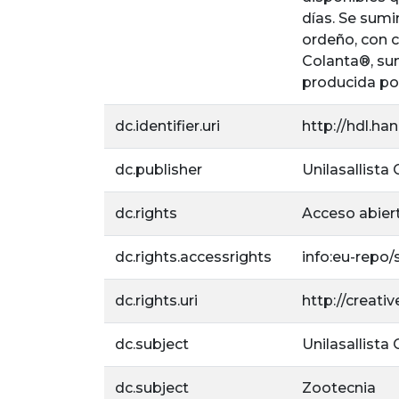
días. Se sumi
ordeño, con 
Colanta®, sum
producida por
dc.identifier.uri
http://hdl.ha
dc.publisher
Unilasallista
dc.rights
Acceso abier
dc.rights.accessrights
info:eu-repo
dc.rights.uri
http://creat
dc.subject
Unilasallista
dc.subject
Zootecnia