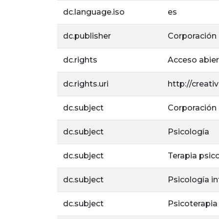
dc.language.iso
es
dc.publisher
Corporación U
dc.rights
Acceso abie
dc.rights.uri
http://creat
dc.subject
Corporación U
dc.subject
Psicología
dc.subject
Terapia psic
dc.subject
Psicología in
dc.subject
Psicoterapia 