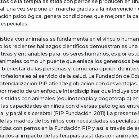
ctos de la terapia asistida con perros se producen en una
al, una vez se pone en marcha gracias a la intervención
nción psicológica, genera condiciones que mejoran la ca
especiales.
sistida con animales se fundamenta en el vínculo humano
o los recientes hallazgos científicos demuestran es una 
tivas y entrañables para los seres humanos, es por esto
 animales como un puente que enlaza los generosos be
l bienestar de las personas y, como una opción de inter
 profesionales al servicio de la salud. La Fundación de 
Potencialización PIP atiende población con desventajas
 por medio de un enfoque interdisciplinar que incluye 
asistidas con animales (equinoterapia y dogoterapia) en
r las capacidades en niños con diversas patologías ent
l y parálisis cerebral (PIP Fundación, 2011) La presente 
de las madres de los niños con necesidades especiales q
tidas con perros en la Fundación PIP y así, a través de
iados al impacto de las terapias asistidas con animales 