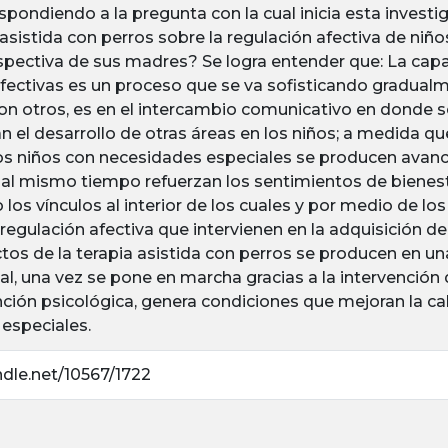
espondiendo a la pregunta con la cual inicia esta investi
 asistida con perros sobre la regulación afectiva de ni
spectiva de sus madres? Se logra entender que: La capa
fectivas es un proceso que se va sofisticando gradual
con otros, es en el intercambio comunicativo en donde s
n el desarrollo de otras áreas en los niños; a medida 
los niños con necesidades especiales se producen avance
al mismo tiempo refuerzan los sentimientos de bienest
 los vínculos al interior de los cuales y por medio de los
egulación afectiva que intervienen en la adquisición de
ctos de la terapia asistida con perros se producen en una
al, una vez se pone en marcha gracias a la intervención
nción psicológica, genera condiciones que mejoran la ca
especiales.
ndle.net/10567/1722