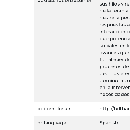
dc.description.resumen
sus hijos y r
de la terapia
desde la per
respuestas a
interacción 
que potencia
sociales en 
avances que 
fortaleciendo
procesos de r
decir los efe
dominó la cu
en la interve
necesidades 
dc.identifier.uri
http://hdl.ha
dc.language
Spanish