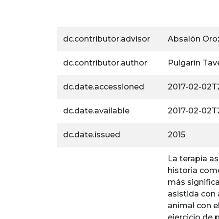
dc.contributor.advisor
Absalón Oro
dc.contributor.author
Pulgarín Tave
dc.date.accessioned
2017-02-02T2
dc.date.available
2017-02-02T2
dc.date.issued
2015
La terapia a
historia com
más significa
asistida con
animal con e
ejercicio de