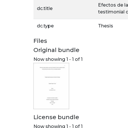
Efectos de la
dc.title
testimonial 
dc.type
Thesis
Files
Original bundle
Now showing
1 - 1 of 1
License bundle
Now showing
1 - 1 of 1