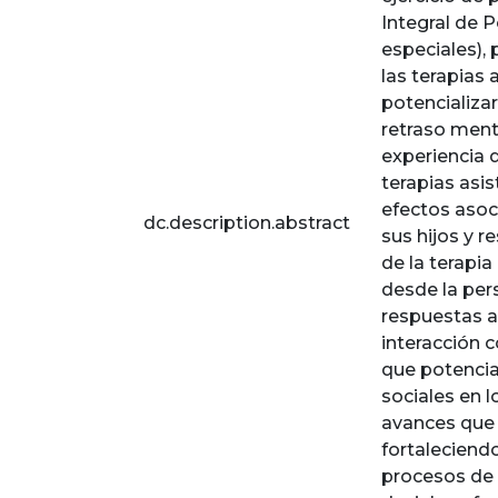
Integral de 
especiales),
las terapias 
potencializa
retraso menta
experiencia 
terapias asis
efectos asoc
dc.description.abstract
sus hijos y r
de la terapia
desde la per
respuestas a
interacción 
que potencia
sociales en 
avances que 
fortaleciendo
procesos de r