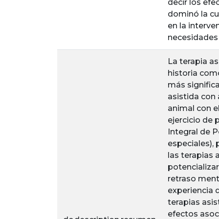
decir los efe
dominó la cu
en la interve
necesidades 
La terapia a
historia com
más significa
asistida con
animal con e
ejercicio de
Integral de 
especiales),
las terapias 
potencializa
retraso menta
experiencia 
terapias asis
efectos asoc