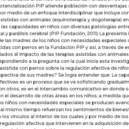
Potencialización PIP atiende población con desventajas
 por medio de un enfoque interdisciplinar que incluye 
asistidas con animales (equinoterapia y dogoterapia) en
r las capacidades en niños con diversas patologías ent
l y parálisis cerebral (PIP Fundación, 2011) La presente 
de las madres de los niños con necesidades especiales q
tidas con perros en la Fundación PIP y así, a través de
iados al impacto de las terapias asistidas con animales 
espondiendo a la pregunta con la cual inicia esta investi
 asistida con perros sobre la regulación afectiva de ni
spectiva de sus madres? Se logra entender que: La capa
fectivas es un proceso que se va sofisticando gradual
con otros, es en el intercambio comunicativo en donde s
n el desarrollo de otras áreas en los niños; a medida 
los niños con necesidades especiales se producen avance
al mismo tiempo refuerzan los sentimientos de bienest
 los vínculos al interior de los cuales y por medio de los
egulación afectiva que intervienen en la adquisición de