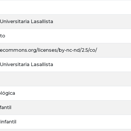
niversitaria Lasallista
rto
ivecommons.org/licenses/by-nc-nd/2.5/co/
niversitaria Lasallista
ológica
fantil
infantil