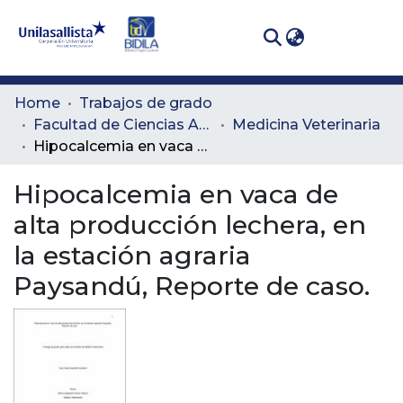
(curren
Log In
Communities
Home
Trabajos de grado
& Collections
Facultad de Ciencias Administrativas y Agropecuarias
Medicina Veterinaria
Hipocalcemia en vaca de alta producción lechera, en la estación agraria Paysandú, Reporte de caso.
All of DSpace
Hipocalcemia en vaca de
Statistics
alta producción lechera, en
la estación agraria
Paysandú, Reporte de caso.