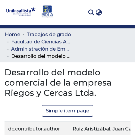
(curren
Log In
Communities
Home
Trabajos de grado
& Collections
Facultad de Ciencias Administrativas y Agropecuarias
Administración de Empresas Agropecuarias
All of DSpace
Desarrollo del modelo comercial de la empresa Riegos y Cercas Ltda.
Statistics
Desarrollo del modelo
comercial de la empresa
Riegos y Cercas Ltda.
Simple item page
dc.contributor.author
Ruíz Aristizábal, Juan Ca