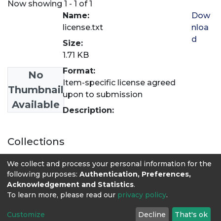
Now showing
1 - 1 of 1
Name:
Dow
license.txt
nloa
d
Size:
1.71 KB
Format:
No
Item-specific license agreed
Thumbnail
upon to submission
Available
Description:
Collections
Administración de Empresas Agropecuarias
We collect and process your personal information for the
following purposes:
Authentication, Preferences,
Acknowledgement and Statistics
.
To learn more, please read our
privacy policy
.
Customize
Decline
That's ok