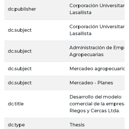
Corporación Universitaria
dc.publisher
Lasallista
Corporación Universitaria
dc.subject
Lasallista
Administración de Empr
dc.subject
Agropecuarias
dc.subject
Mercadeo agropecuario
dc.subject
Mercadeo - Planes
Desarrollo del modelo
dc.title
comercial de la empresa
Riegos y Cercas Ltda.
dc.type
Thesis