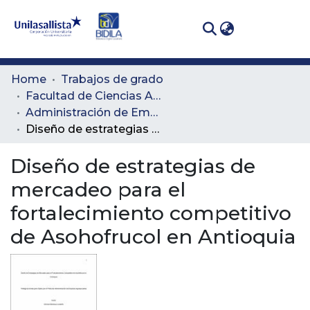
(curren
Log In
Communities
Home
Trabajos de grado
& Collections
Facultad de Ciencias Administrativas y Agropecuarias
Administración de Empresas Agropecuarias
All of DSpace
Diseño de estrategias de mercadeo para el fortalecimiento competitivo de Asohofrucol en Antioquia
Statistics
Diseño de estrategias de
mercadeo para el
fortalecimiento competitivo
de Asohofrucol en Antioquia