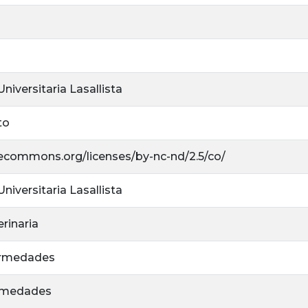
niversitaria Lasallista
to
ivecommons.org/licenses/by-nc-nd/2.5/co/
niversitaria Lasallista
rinaria
ermedades
ermedades