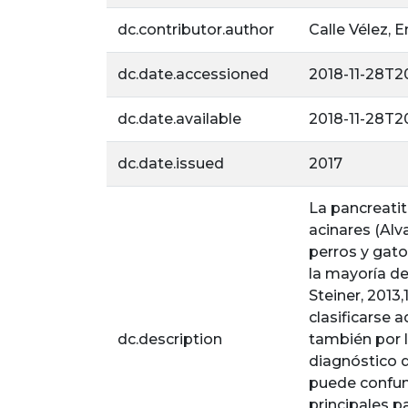
dc.contributor.author
Calle Vélez, 
dc.date.accessioned
2018-11-28T20
dc.date.available
2018-11-28T20
dc.date.issued
2017
La pancreatit
acinares (Alv
perros y gato
la mayoría de
Steiner, 2013
clasificarse 
dc.description
también por l
diagnóstico d
puede confun
principales p