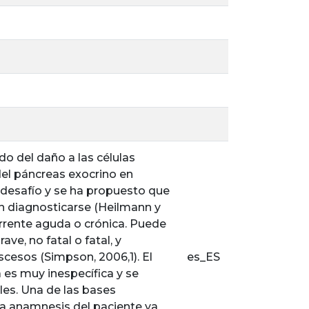
do del daño a las células
del páncreas exocrino en
n desafío y se ha propuesto que
in diagnosticarse (Heilmann y
rrente aguda o crónica. Puede
ve, no fatal o fatal, y
cesos (Simpson, 2006,1). El
es_ES
 es muy inespecífica y se
es. Una de las bases
da anamnesis del paciente ya