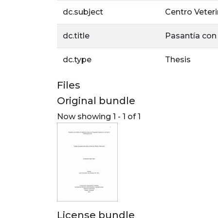
dc.subject
Centro Veteri
dc.title
Pasantía con 
dc.type
Thesis
Files
Original bundle
Now showing
1 - 1 of 1
License bundle