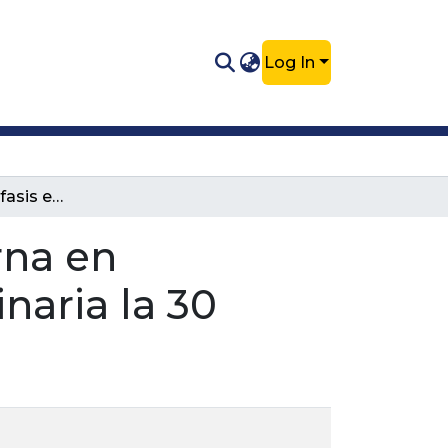
Log In
Pasantía con énfasis en Medicina Interna en Pequeñas Especies en el Centro Veterinaria la 30
rna en
naria la 30