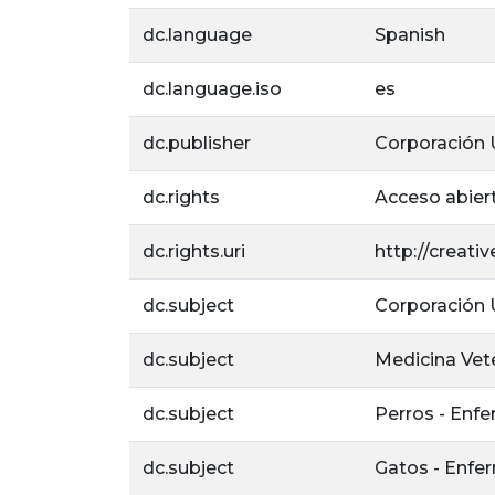
dc.language
Spanish
dc.language.iso
es
dc.publisher
Corporación U
dc.rights
Acceso abier
dc.rights.uri
http://creat
dc.subject
Corporación U
dc.subject
Medicina Vete
dc.subject
Perros - Enf
dc.subject
Gatos - Enf