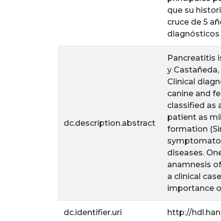
que su histor
cruce de 5 añ
diagnósticos 
Pancreatitis 
y Castañeda, 
Clinical diag
canine and fe
classified as 
patient as mi
dc.description.abstract
formation (Si
symptomatolog
diseases. One
anamnesis of 
a clinical cas
importance of
dc.identifier.uri
http://hdl.ha