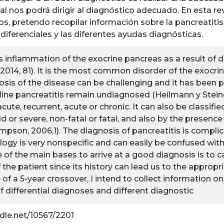
ial nos podrá dirigir al diagnóstico adecuado. En esta re
os, pretendo recopilar información sobre la pancreatitis
diferenciales y las diferentes ayudas diagnósticas.
is inflammation of the exocrine pancreas as a result of 
2014, 81). It is the most common disorder of the exocri
nosis of the disease can be challenging and it has been
line pancreatitis remain undiagnosed (Heilmann y Steiner
acute, recurrent, acute or chronic. It can also be classifi
ld or severe, non-fatal or fatal, and also by the presen
mpson, 2006,1). The diagnosis of pancreatitis is compli
y is very nonspecific and can easily be confused with 
 of the main bases to arrive at a good diagnosis is to 
the patient since its history can lead us to the appropria
e of a 5-year crossover, I intend to collect information o
 differential diagnoses and different diagnostic
ndle.net/10567/2201