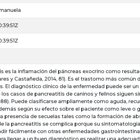
Emanuela
:39:51Z
:39:51Z
is es la inflamación del páncreas exocrino como resulta
ares y Castañeda, 2014, 81). Es el trastorno más común 
s. El diagnóstico clínico de la enfermedad puede ser u
 los casos de pancreatitis de caninos y felinos siguen s
,188). Puede clasificarse ampliamente como aguda, recu
además según su efecto sobre el paciente como leve o gra
a presencia de secuelas tales como la formación de abs
e la pancreatitis se complica porque su sintomatología
dir fácilmente con otras enfermedades gastrointestinal
ara llegar a un buen diagnóstico es realizar una adecua