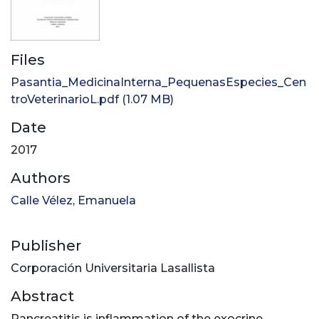
Files
Pasantia_MedicinaInterna_PequenasEspecies_Cen
troVeterinarioL.pdf
(1.07 MB)
Date
2017
Authors
Calle Vélez, Emanuela
Publisher
Corporación Universitaria Lasallista
Abstract
Pancreatitis is inflammation of the exocrine