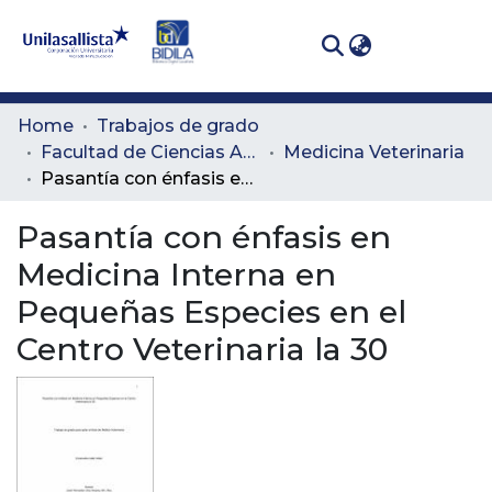
(curren
Log In
Communities
Home
Trabajos de grado
& Collections
Facultad de Ciencias Administrativas y Agropecuarias
Medicina Veterinaria
Pasantía con énfasis en Medicina Interna en Pequeñas Especies en el Centro Veterinaria la 30
All of DSpace
Pasantía con énfasis en
Statistics
Medicina Interna en
Pequeñas Especies en el
Centro Veterinaria la 30