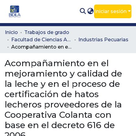
Iniciar sesión
Comunidades
Inicio
Trabajos de grado
Facultad de Ciencias Administrativas y Agropecuarias
Industrias Pecuarias
Todo DSpace
Acompañamiento en el mejoramiento y calidad de la leche y en el proceso de certificación de hatos lecheros proveedores de la Cooperativa Colanta con base en el decreto 616 de 2006
Estadísticas
Acompañamiento en el
mejoramiento y calidad de
la leche y en el proceso de
certificación de hatos
lecheros proveedores de la
Cooperativa Colanta con
base en el decreto 616 de
2006