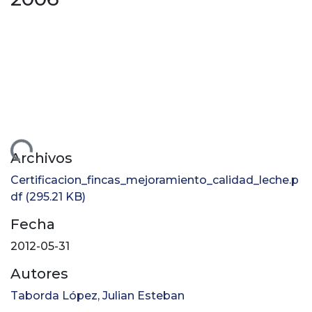
rgando...
Archivos
Certificacion_fincas_mejoramiento_calidad_leche.p
df
(295.21 KB)
Fecha
2012-05-31
Autores
Taborda López, Julian Esteban