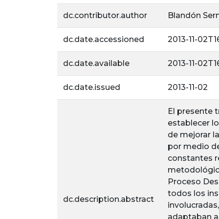
dc.contributor.author
Blandón Sern
dc.date.accessioned
2013-11-02T1
dc.date.available
2013-11-02T1
dc.date.issued
2013-11-02
El presente 
establecer l
de mejorar la
por medio de
constantes r
metodológica
Proceso Desa
todos los in
dc.description.abstract
involucradas,
adaptaban a c