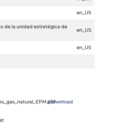
en_US
 de la unidad estratégica de
en_US
en_US
os_gas_natural_EPM.pdf
Download
at