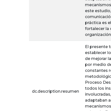
mecanismos d
este estudio
comunicación,
práctica es 
fortalecer la
organización
El presente 
establecer l
de mejorar la
por medio de
constantes r
metodológica
Proceso Desa
todos los in
dc.description.resumen
involucradas,
adaptaban a c
mecanismos d