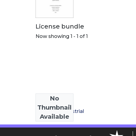
License bundle
Now showing
1 - 1 of 1
No
Collections
Thumbnail
Ingeniería Industrial
Available