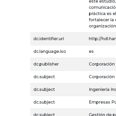
este estudio
comunicación,
práctica es 
fortalecer la
organización
dc.identifier.uri
http://hdl.ha
dc.language.iso
es
dc.publisher
Corporación U
dc.subject
Corporación U
dc.subject
Ingeniería In
dc.subject
Empresas Pú
dc.subject
Gestión de 