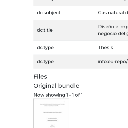
dc.subject
Gas natural d
Diseño e imp
dc.title
negocio del 
dc.type
Thesis
dc.type
info:eu-repo
Files
Original bundle
Now showing
1 - 1 of 1