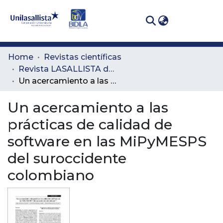
(curren
Log In
Communities
Home
Revistas científicas
& Collections
Revista LASALLISTA de Investigación
Un acercamiento a las prácticas de calidad de software en las MiPyMESPS del suroccidente colombiano
All of DSpace
Un acercamiento a las
Statistics
prácticas de calidad de
software en las MiPyMESPS
del suroccidente
colombiano