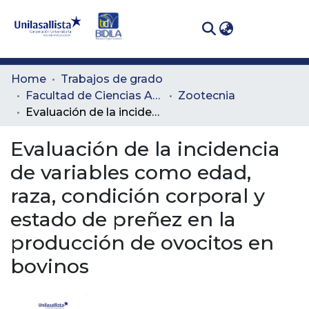
(curren
Log In
Communities
Home
Trabajos de grado
& Collections
Facultad de Ciencias Administrativas y Agropecuarias
Zootecnia
Evaluación de la incidencia de variables como edad, raza, condición corporal y estado de preñez en la producción de ovocitos en bovinos
All of DSpace
Evaluación de la incidencia
Statistics
de variables como edad,
raza, condición corporal y
estado de preñez en la
producción de ovocitos en
bovinos