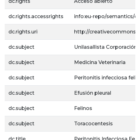
dc.rights
Acceso abierto
dc.rights.accessrights
info:eu-repo/semantics/
dc.rights.uri
http://creativecommons.or
dc.subject
Unilasallista Corporación 
dc.subject
Medicina Veterinaria
dc.subject
Peritonitis infecciosa felin
dc.subject
Efusión pleural
dc.subject
Felinos
dc.subject
Toracocentesis
dc.title
Peritonitis Infecciosa Feli