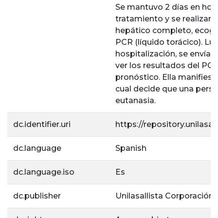
Se mantuvo 2 días en hospi
tratamiento y se realizan
hepático completo, ecogra
PCR (líquido torácico). L
hospitalización, se envía 
ver los resultados del PCR
pronóstico. Ella manifiesta
cual decide que una person
eutanasia.
dc.identifier.uri
https://repository.unilas
dc.language
Spanish
dc.language.iso
Es
dc.publisher
Unilasallista Corporación 