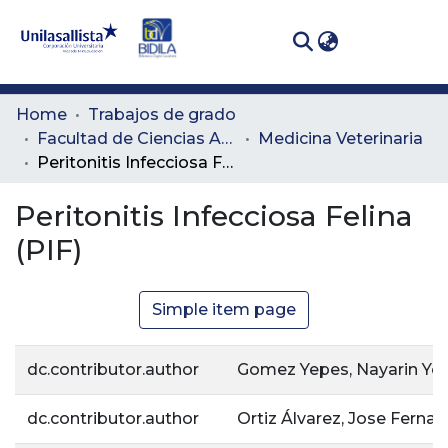
(curren
Log In
Communities
Home
Trabajos de grado
& Collections
Facultad de Ciencias Administrativas y Agropecuarias
Medicina Veterinaria
Peritonitis Infecciosa Felina (PIF)
All of DSpace
Peritonitis Infecciosa Felina
Statistics
(PIF)
Simple item page
dc.contributor.author
Gomez Yepes, Nayarin Yo
dc.contributor.author
Ortiz Álvarez, Jose Ferna