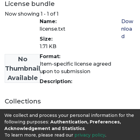
License bundle
Now showing
1 - 1 of 1
Name:
Dow
license.txt
nloa
d
Size:
1.71 KB
Format:
No
Item-specific license agreed
Thumbnail
upon to submission
Available
Description:
Collections
Medicina Veterinaria
We collect and process your personal information for the
following purposes:
Authentication, Preferences,
Acknowledgement and Statistics
.
To learn more, please read our
privacy policy
.