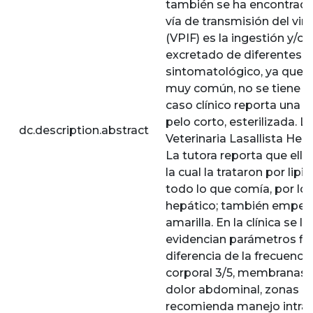
también se ha encontrado 
vía de transmisión del viru
(VPIF) es la ingestión y/o i
excretado de diferentes f
sintomatológico, ya que,
muy común, no se tiene un
caso clínico reporta una p
pelo corto, esterilizada. Ll
dc.description.abstract
Veterinaria Lasallista He
La tutora reporta que ella
la cual la trataron por li
todo lo que comía, por lo
hepático; también empezó
amarilla. En la clínica se l
evidencian parámetros fis
diferencia de la frecuencia
corporal 3/5, membranas m
dolor abdominal, zonas al
recomienda manejo intrahos