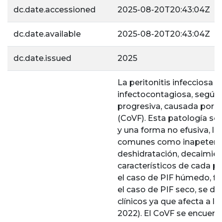
dc.date.accessioned
2025-08-20T20:43:04Z
dc.date.available
2025-08-20T20:43:04Z
dc.date.issued
2025
La peritonitis infecciosa 
infectocontagiosa, según P
progresiva, causada por l
(CoVF). Esta patología se 
y una forma no efusiva, l
comunes como inapetencia,
deshidratación, decaimient
característicos de cada p
el caso de PIF húmedo, fl
el caso de PIF seco, se d
clínicos ya que afecta a l
2022). El CoVF se encuent