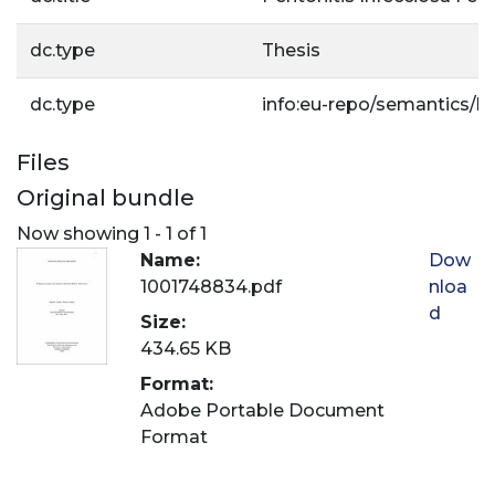
dc.type
Thesis
dc.type
info:eu-repo/semantics/b
Files
Original bundle
Now showing
1 - 1 of 1
Name:
Dow
1001748834.pdf
nloa
d
Size:
434.65 KB
Format:
Adobe Portable Document
Format