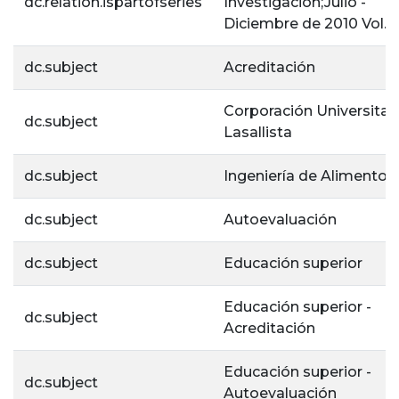
dc.relation.ispartofseries
Investigación;Julio -
Diciembre de 2010 Vol.7,
dc.subject
Acreditación
Corporación Universitar
dc.subject
Lasallista
dc.subject
Ingeniería de Alimentos
dc.subject
Autoevaluación
dc.subject
Educación superior
Educación superior -
dc.subject
Acreditación
Educación superior -
dc.subject
Autoevaluación