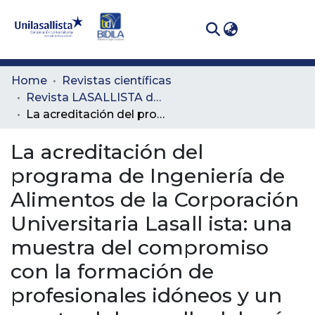
(curren
Log In
Communities
Home
Revistas científicas
& Collections
Revista LASALLISTA de Investigación
La acreditación del programa de Ingeniería de Alimentos de la Corporación Universitaria Lasall ista: una muestra del compromiso con la formación de profesionales idóneos y un aporte al desarrollo del país
All of DSpace
La acreditación del
Statistics
programa de Ingeniería de
Alimentos de la Corporación
Universitaria Lasall ista: una
muestra del compromiso
con la formación de
profesionales idóneos y un