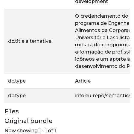
development
O credenciamento do
programa de Engenhari
Alimentos da Corporaç
Universitária Lasallista:
dc.title.alternative
mostra do compromiss
a formação de profissio
idôneos e um aporte ao
desenvolvimento do Pa
dc.type
Article
dc.type
info:eu-repo/semantics/a
Files
Original bundle
Now showing
1 - 1 of 1