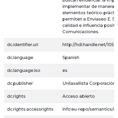
buscan evidenciar la impo
implementar de manera c
elementos teórico-práctic
permiten a Enviaseo E. S. 
calidad e influencia positi
Comunicaciones.
dc.identifier.uri
http://hdl.handle.net/105
dc.language
Spanish
dc.language.iso
es
dc.publisher
Unilasallista Corporación 
dc.rights
Acceso abierto
dc.rights.accessrights
info:eu-repo/semantics/