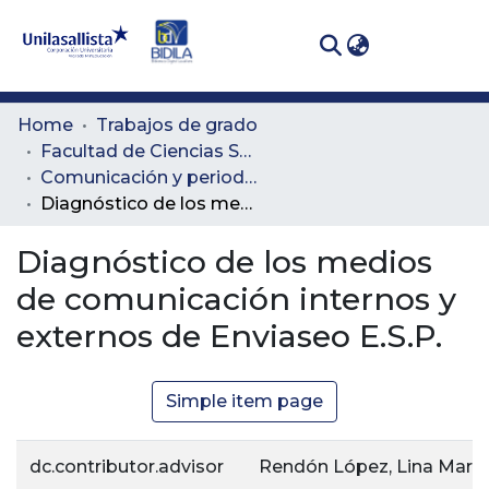
(curren
Log In
Communities
Home
Trabajos de grado
& Collections
Facultad de Ciencias Sociales y Educación
Comunicación y periodismo
All of DSpace
Diagnóstico de los medios de comunicación internos y externos de Enviaseo E.S.P.
Statistics
Diagnóstico de los medios
de comunicación internos y
externos de Enviaseo E.S.P.
Simple item page
dc.contributor.advisor
Rendón López, Lina María