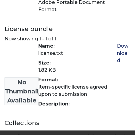
Adobe Portable Document
Format
License bundle
Now showing
1 - 1 of 1
Name:
Dow
license.txt
nloa
d
Size:
1.82 KB
Format:
No
Item-specific license agreed
Thumbnail
upon to submission
Available
Description:
Collections
Comunicación y periodismo