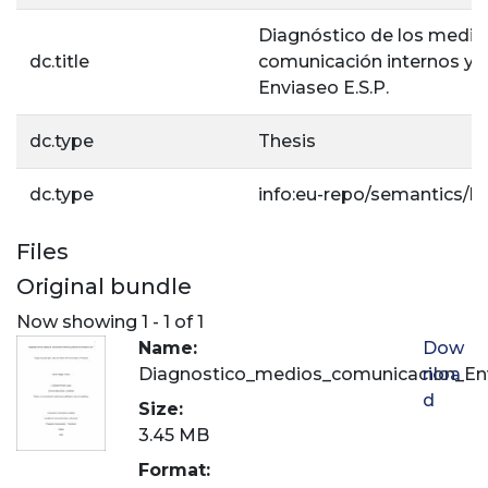
Diagnóstico de los medio
dc.title
comunicación internos y 
Enviaseo E.S.P.
dc.type
Thesis
dc.type
info:eu-repo/semantics/b
Files
Original bundle
Now showing
1 - 1 of 1
Name:
Dow
Diagnostico_medios_comunicacion_En
nloa
d
Size:
3.45 MB
Format: