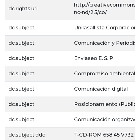
http://creativecommons.o
dc.rights.uri
nc-nd/2.5/co/
dc.subject
Unilasallista Corporación 
dc.subject
Comunicación y Periodis
dc.subject
Enviaseo E. S. P
dc.subject
Compromiso ambiental
dc.subject
Comunicación digital
dc.subject
Posicionamiento (Publici
dc.subject
Comunicación organizaci
dc.subject.ddc
T-CD-ROM 658.45 V732