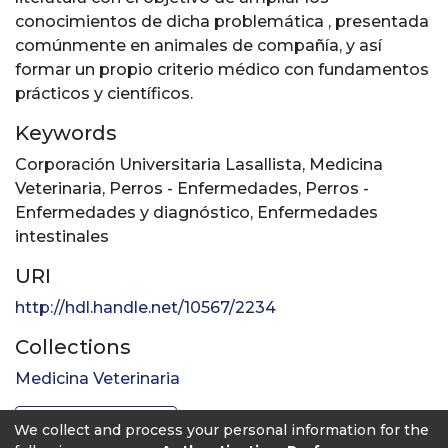
conocimientos de dicha problemática , presentada
comúnmente en animales de compañía, y así
formar un propio criterio médico con fundamentos
prácticos y científicos.
Keywords
Corporación Universitaria Lasallista
,
Medicina
Veterinaria
,
Perros - Enfermedades
,
Perros -
Enfermedades y diagnóstico
,
Enfermedades
intestinales
URI
http://hdl.handle.net/10567/2234
Collections
Medicina Veterinaria
Full item page
We collect and process your personal information for the