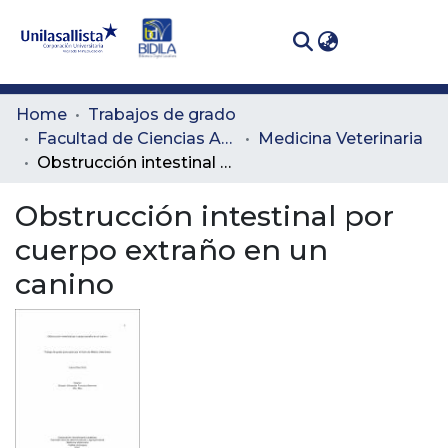
(curren
Log In
Communities
Home
Trabajos de grado
& Collections
Facultad de Ciencias Administrativas y Agropecuarias
Medicina Veterinaria
Obstrucción intestinal por cuerpo extraño en un canino
All of DSpace
Obstrucción intestinal por
Statistics
cuerpo extraño en un
canino