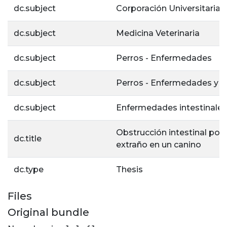
dc.subject
Corporación Universitaria L
dc.subject
Medicina Veterinaria
dc.subject
Perros - Enfermedades
dc.subject
Perros - Enfermedades y d
dc.subject
Enfermedades intestinales
Obstrucción intestinal por
dc.title
extraño en un canino
dc.type
Thesis
Files
Original bundle