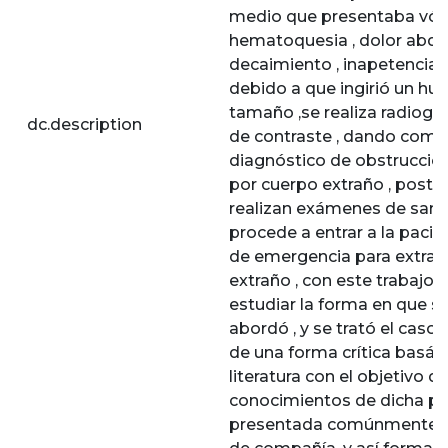
medio que presentaba vóm
hematoquesia , dolor abdo
decaimiento , inapetencia e
debido a que ingirió un hu
tamaño ,se realiza radiogr
dc.description
de contraste , dando como 
diagnóstico de obstrucción
por cuerpo extraño , poste
realizan exámenes de sang
procede a entrar a la pacie
de emergencia para extraer
extraño , con este trabajo 
estudiar la forma en que s
abordó , y se trató el caso
de una forma crítica basán
literatura con el objetivo d
conocimientos de dicha pr
presentada comúnmente e