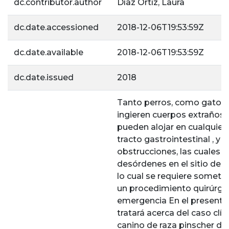
dc.contributor.author
Díaz Ortíz, Laura
dc.date.accessioned
2018-12-06T19:53:59Z
dc.date.available
2018-12-06T19:53:59Z
dc.date.issued
2018
Tanto perros, como gatos
ingieren cuerpos extraños, 
pueden alojar en cualquier 
tracto gastrointestinal , y 
obstrucciones, las cuales 
desórdenes en el sitio de u
lo cual se requiere someter
un procedimiento quirúrgi
emergencia En el presente 
tratará acerca del caso clín
canino de raza pinscher de