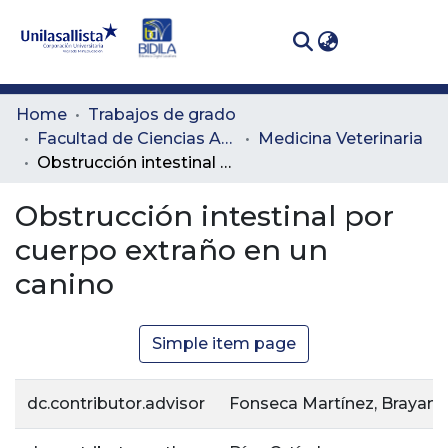
(curren
Log In
Communities
Home
Trabajos de grado
& Collections
Facultad de Ciencias Administrativas y Agropecuarias
Medicina Veterinaria
Obstrucción intestinal por cuerpo extraño en un canino
All of DSpace
Obstrucción intestinal por
Statistics
cuerpo extraño en un
canino
Simple item page
dc.contributor.advisor
Fonseca Martínez, Brayan 