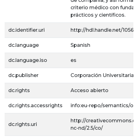
de compañía, y así formar 
criterio médico con fund
prácticos y científicos.
dc.identifier.uri
http://hdl.handle.net/1056
dc.language
Spanish
dc.language.iso
es
dc.publisher
Corporación Universitaria L
dc.rights
Acceso abierto
dc.rights.accessrights
info:eu-repo/semantics/o
http://creativecommons.or
dc.rights.uri
nc-nd/2.5/co/