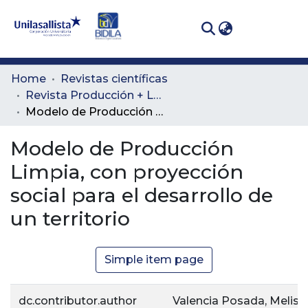
(curren
Log In
Communities
Home
Revistas científicas
& Collections
Revista Producción + Limpia
Modelo de Producción Limpia, con proyección social para el desarrollo de un territorio
All of DSpace
Modelo de Producción
Statistics
Limpia, con proyección
social para el desarrollo de
un territorio
Simple item page
dc.contributor.author
Valencia Posada, Meliss