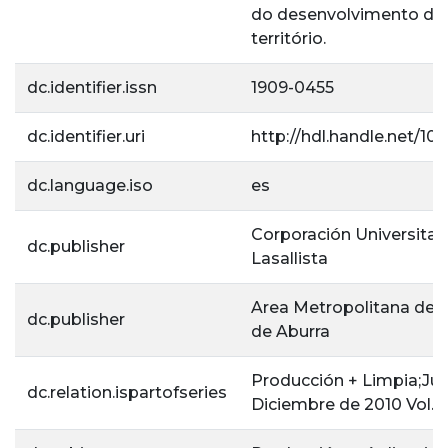
do desenvolvimento do
território.
dc.identifier.issn
1909-0455
dc.identifier.uri
http://hdl.handle.net/10
dc.language.iso
es
Corporación Universitar
dc.publisher
Lasallista
Area Metropolitana del 
dc.publisher
de Aburra
Producción + Limpia;Jul
dc.relation.ispartofseries
Diciembre de 2010 Vol.5,