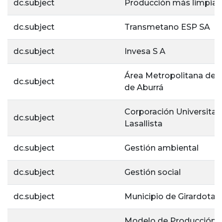
dc.subject
Producción más limpia
dc.subject
Transmetano ESP SA
dc.subject
Invesa S A
Área Metropolitana del 
dc.subject
de Aburrá
Corporación Universitar
dc.subject
Lasallista
dc.subject
Gestión ambiental
dc.subject
Gestión social
dc.subject
Municipio de Girardota
Modelo de Producción