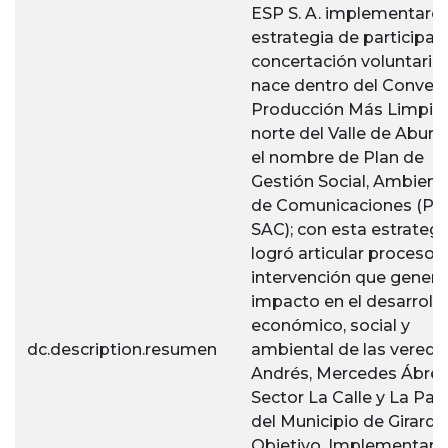
ESP S. A. implementaro
estrategia de participac
concertación voluntaria,
nace dentro del Conven
Producción Más Limpia 
norte del Valle de Aburrá
el nombre de Plan de
Gestión Social, Ambienta
de Comunicaciones (Pl
SAC); con esta estrategi
logró articular procesos
intervención que genera
impacto en el desarrollo
económico, social y
dc.description.resumen
ambiental de las vereda
Andrés, Mercedes Ábreg
Sector La Calle y La Pa
del Municipio de Girardo
Objetivo. Implementar 