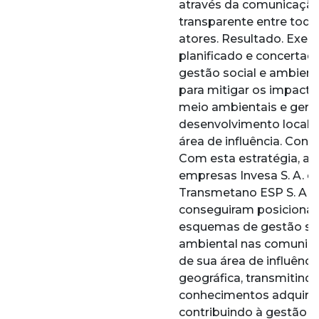
através da comunicaçã
transparente entre todo
atores. Resultado. Exerc
planificado e concertad
gestão social e ambient
para mitigar os impacto
meio ambientais e gera
desenvolvimento local 
área de influência. Conc
Com esta estratégia, as
empresas Invesa S. A. e
Transmetano ESP S. A.
conseguiram posicionar
esquemas de gestão soc
ambiental nas comunid
de sua área de influênci
geográfica, transmitind
conhecimentos adquirid
contribuindo à gestão e 