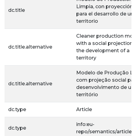
Limpia, con proyección s
dc.title
para el desarrollo de un
territorio
Cleaner production mod
with a social projection 
dc.title.alternative
the development of a
territory
Modelo de Produção Li
com projeção social par
dc.title.alternative
desenvolvimento de u
território
dc.type
Article
info:eu-
dc.type
repo/semantics/article