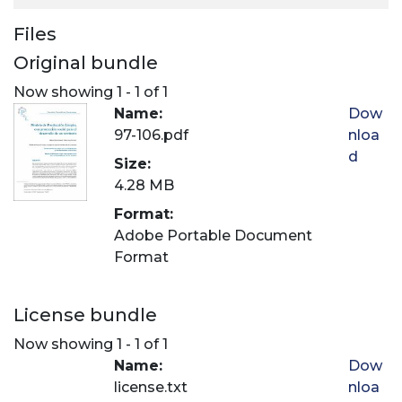
Files
Original bundle
Now showing
1 - 1 of 1
Name:
Dow
97-106.pdf
nloa
d
Size:
4.28 MB
Format:
Adobe Portable Document
Format
License bundle
Now showing
1 - 1 of 1
Name:
Dow
license.txt
nloa