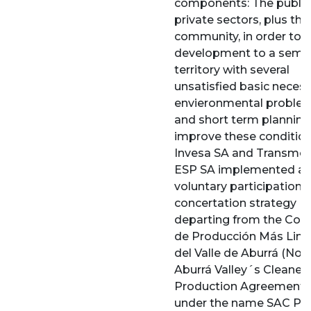
components: The public
private sectors, plus the
community, in order to b
development to a semi-r
territory with several
unsatisfied basic necessi
envieronmental proble
and short term planning
improve these condition
Invesa SA and Transme
ESP SA implemented a
voluntary participation 
concertation strategy
departing from the Con
de Producción Más Lim
del Valle de Aburrá (Nor
Aburrá Valley´s Cleaner
Production Agreement)
under the name SAC Pl