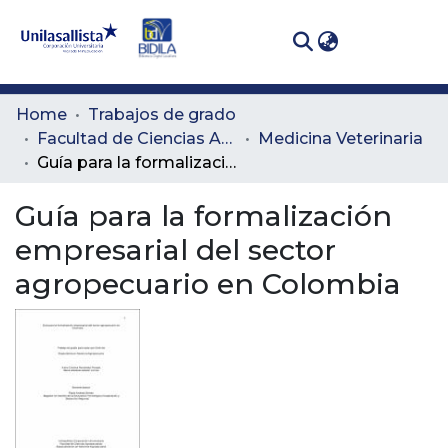
(curren
Log In
Communities
Home
Trabajos de grado
& Collections
Facultad de Ciencias Administrativas y Agropecuarias
Medicina Veterinaria
Guía para la formalización empresarial del sector agropecuario en Colombia
All of DSpace
Guía para la formalización
Statistics
empresarial del sector
agropecuario en Colombia