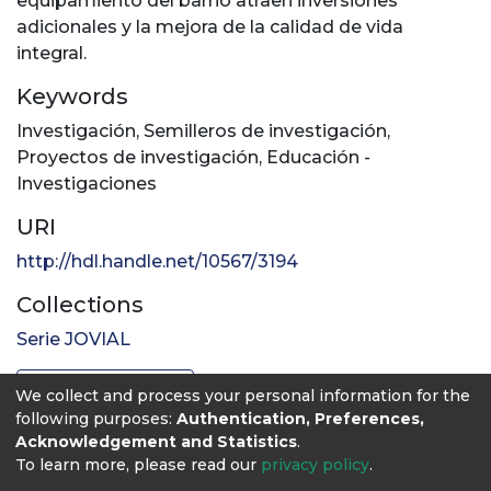
equipamiento del barrio atraen inversiones
adicionales y la mejora de la calidad de vida
integral.
Keywords
Investigación
,
Semilleros de investigación
,
Proyectos de investigación
,
Educación -
Investigaciones
URI
http://hdl.handle.net/10567/3194
Collections
Serie JOVIAL
Full item page
We collect and process your personal information for the
following purposes:
Authentication, Preferences,
Acknowledgement and Statistics
.
To learn more, please read our
privacy policy
.