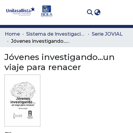
(curren
Log In
Communities
Home
Sistema de Investigación Lasallista
Serie JOVIAL
& Collections
Jóvenes investigando...un viaje para renacer
All of DSpace
Jóvenes investigando...un
viaje para renacer
Statistics