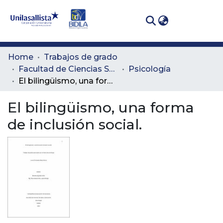
(curren
Log In
Communities
Home
Trabajos de grado
& Collections
Facultad de Ciencias Sociales y Educación
Psicología
El bilingüismo, una forma de inclusión social.
All of DSpace
El bilingüismo, una forma
Statistics
de inclusión social.